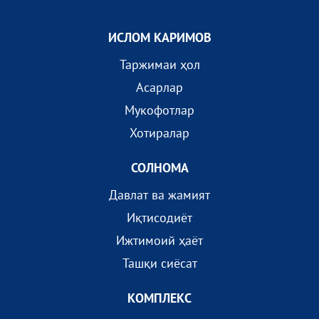
ИСЛОМ КАРИМОВ
Таржимаи ҳол
Асарлар
Мукофотлар
Хотиралар
СОЛНОМА
Давлат ва жамият
Иқтисодиёт
Ижтимоий ҳаёт
Ташқи сиёсат
КОМПЛEКС