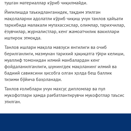
тушган материаллар кўриб чиқилмайди.
Йиғилишда таъкидланганидек, тақдим этилган
мақолаларни адолатли кўриб чиқиш учун танлов ҳайъати
таркибида малакали мутахассислар, олимлар, тарихчилар,
ёзувчилар, журналистлар, кенг жамоатчилик вакиллари
иштирок этмоқда.
Танлов ишлари мақола мавзуси янгилиги ва очиб
берилганлиги, мазмунан тарихий ҳақиқатга тўғри келиши,
муаллиф томонидан илмий манбалардан кенг
фойдаланилганлиги, шунингдек мақоланинг илмий ва
бадиий савиясини ҳисобга олган ҳолда беш баллик
тизими бўйича баҳоланади.
Танлов ғолиблари учун махсус дипломлар ва пул
мукофотлари ҳамда рағбатлантирувчи мукофотлар таъсис
этилган.