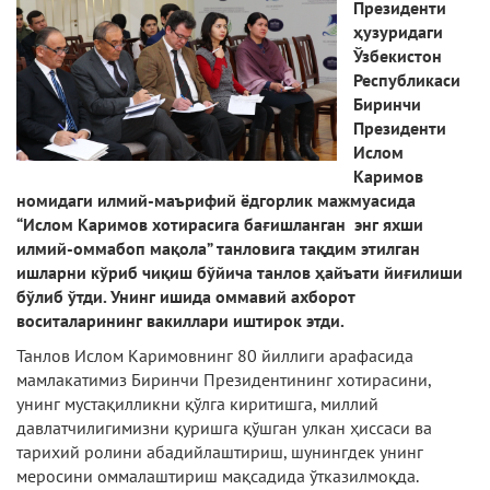
Президенти
ҳузуридаги
Ўзбекистон
Республикаси
Биринчи
Президенти
Ислом
Каримов
номидаги илмий-маърифий ёдгорлик мажмуасида
“Ислом Каримов хотирасига бағишланган энг яхши
илмий-оммабоп мақола” танловига тақдим этилган
ишларни кўриб чиқиш бўйича танлов ҳайъати йиғилиши
бўлиб ўтди. Унинг ишида оммавий ахборот
воситаларининг вакиллари иштирок этди.
Танлов Ислом Каримовнинг 80 йиллиги арафасида
мамлакатимиз Биринчи Президентининг хотирасини,
унинг мустақилликни қўлга киритишга, миллий
давлатчилигимизни қуришга қўшган улкан ҳиссаси ва
тарихий ролини абадийлаштириш, шунингдек унинг
меросини оммалаштириш мақсадида ўтказилмоқда.