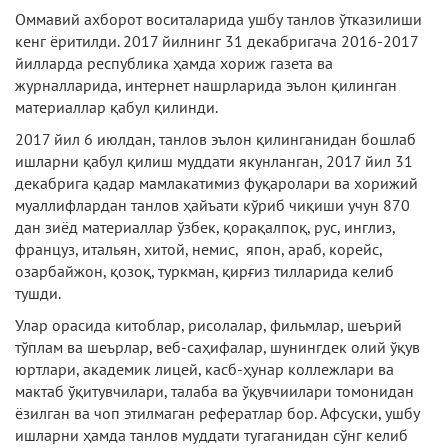
Оммавий ахборот воситаларида ушбу танлов ўтказилиши
кенг ёритилди. 2017 йилнинг 31 декабригача 2016-2017
йилларда республика ҳамда хориж газета ва
журналларида, интернет нашрларида эълон қилинган
материаллар қабул қилинди.
2017 йил 6 июлдан, танлов эълон қилинганидан бошлаб
ишларни қабул қилиш муддати якунланган, 2017 йил 31
декабрига қадар мамлакатимиз фуқаролари ва хорижий
муаллифлардан танлов ҳайъати кўриб чиқиши учун 870
дан зиёд материаллар ўзбек, қорақалпоқ, рус, инглиз,
француз, итальян, хитой, немис, япон, араб, корейс,
озарбайжон, қозоқ, туркман, қирғиз тилларида келиб
тушди.
Улар орасида китоблар, рисолалар, фильмлар, шеърий
тўплам ва шеърлар, веб-саҳифалар, шунингдек олий ўқув
юртлари, академик лицей, касб-ҳунар коллежлари ва
мактаб ўқитувчилари, талаба ва ўқувчиилари томонидан
ёзилган ва чоп этилмаган рефератлар бор. Афсуски, ушбу
ишларни ҳамда танлов муддати тугаганидан сўнг келиб