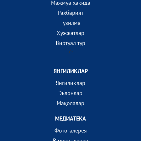
Мажмуа ҳақида
Раҳбарият
Тузилма
Ҳужжатлар
Виртуал тур
?>
ЯНГИЛИКЛАР
Янгиликлар
Эълонлар
Мақолалар
МEДИАТEКА
Фотогалерея
Видеогалерея