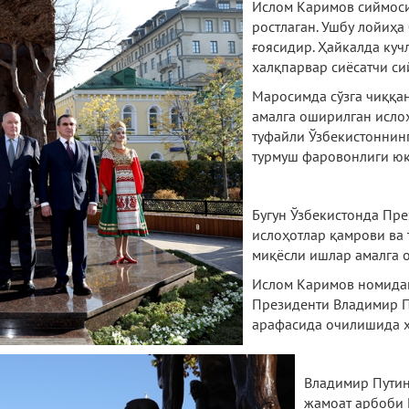
Ислом Каримов сиймоси
ростлаган. Ушбу лойиҳа
ғоясидир. Ҳайкалда куч
халқпарвар сиёсатчи си
Маросимда сўзга чиққа
амалга оширилган ислоҳ
туфайли Ўзбекистоннинг
турмуш фаровонлиги юк
Бугун Ўзбекистонда Пр
ислоҳотлар қамрови ва
миқёсли ишлар амалга 
Ислом Каримов номидаг
Президенти Владимир П
арафасида очилишида ҳ
Владимир Путин 
жамоат арбоби 