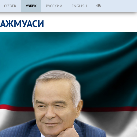
O’ZBEK
ЎЗБЕК
РУССКИЙ
ENGLISH
МАЖМУАСИ