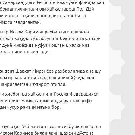
 Самарқанддаги Регистон мажмуаси фонида қад
 британиялик таниқли ҳайкалтарош Пол Дэй
ли ирода соҳиби, доно давлат арбоби ва
ймоси гавдаланган.
нлар Ислом Каримов раҳбарлиги даврида
отлар ҳақида сўзлаб, унинг беқиёс хизматлари
 дунё миқёсида нуфузи ошгани, халқимиз
салганини таъкидлади.
езидент Шавкат Мирзиёев раҳбарлигида ана шу
 таъсирчанлигини янада ошириш йўлида кенг
оширилаётгани эътироф этилди.
и хиёбон ва ҳайкалнинг Россия Федерацияси
утиннинг мамлакатимизга давлат ташрифи
ам чуқур рамзий маъно бор.
мустақил Ўзбекистон асосчиси, буюк давлат ва
Ислом Каримов билан яқин шахсий дўстона