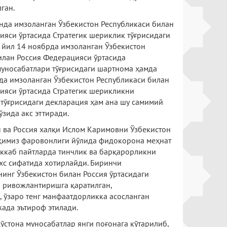
ган.
нда имзоланган Ўзбекистон Республикаси билан
ияси ўртасида Стратегик шериклик тўғрисидаги
 йил 14 ноябрда имзоланган Ўзбекистон
илан Россия Федерацияси ўртасида
уносабатлари тўғрисидаги шартнома ҳамда
да имзоланган Ўзбекистон Республикаси билан
ияси ўртасида Стратегик шерикликни
тўғрисидаги декларация ҳам ана шу самимий
ўзида акс эттиради.
 ва Россия халқи Ислом Каримовни Ўзбекистон
лқимиз фаровонлиги йўлида фидокорона меҳнат
раккаб пайтларда тинчлик ва барқарорликни
хс сифатида хотирлайди. Биринчи
инг Ўзбекистон билан Россия ўртасидаги
 ривожлантиришга қаратилган,
, ўзаро тенг манфаатдорликка асосланган
ада эътироф этилади.
ўстона муносабатлар янги поғонага кўтарилиб,