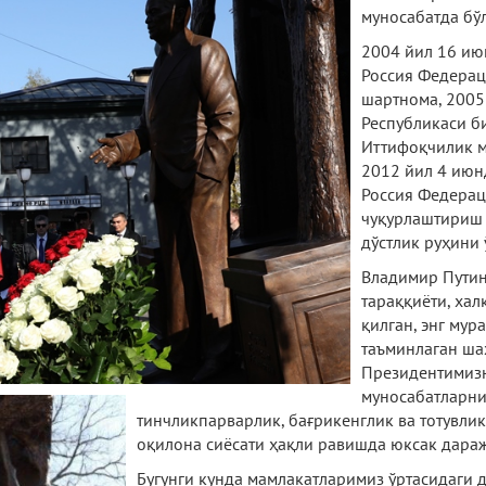
муносабатда бўл
2004 йил 16 ию
Россия Федерац
шартнома, 2005
Республикаси б
Иттифоқчилик м
2012 йил 4 июн
Россия Федерац
чуқурлаштириш 
дўстлик руҳини 
Владимир Путин
тараққиёти, ха
қилган, энг му
таъминлаган ша
Президентимизн
муносабатларни
тинчликпарварлик, бағрикенглик ва тотувлик
оқилона сиёсати ҳақли равишда юксак дараж
Бугунги кунда мамлакатларимиз ўртасидаги д