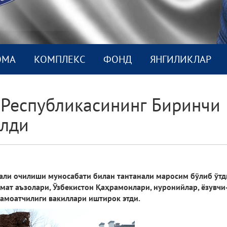
ОМА
КОМПЛEКС
ФОНД
ЯНГИЛИКЛАР
 Республикасининг Биринчи
илди
ли очилиши муносабати билан тантанали маросим бўлиб ўтди
умат аъзолари, Ўзбекистон Қаҳрамонлари, нуронийлар, ёзувч
жамоатчилиги вакиллари иштирок этди.