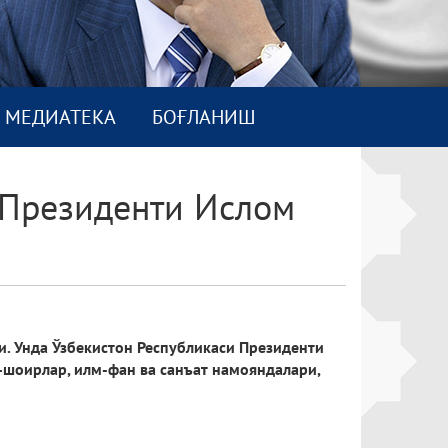
МEДИАТEКА
БОҒЛАНИШ
 Президенти Ислом
. Унда Ўзбекистон Республикаси Президенти
и-шоирлар, илм-фан ва санъат намояндалари,