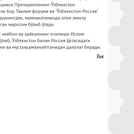
ацияси Президентининг Ўзбекистон
лк бор Таълим форуми ва "Ўзбекистон-Россия"
шунингдек, мамлакатимизда атом электр
ан маросим бўлиб ўтади.
 хиёбон ва ҳайкалнинг очилиши Ислом
ўлиб, Ўзбекистон билан Россия ўртасидаги
ни ва мустаҳкамланаётганидан далолат беради.
ЎзА