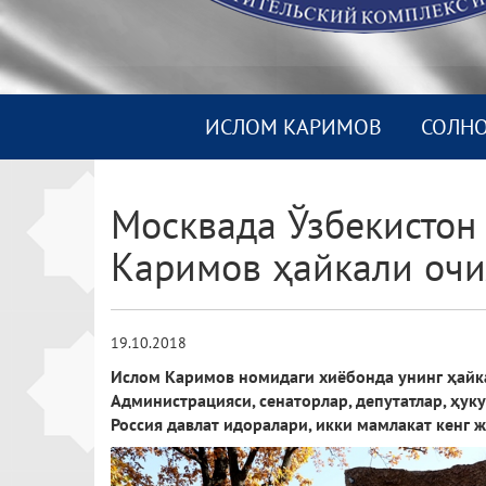
ИСЛОМ КАРИМОВ
СОЛН
Москвада Ўзбекистон
Каримов ҳайкали оч
19.10.2018
Ислом Каримов номидаги хиёбонда унинг ҳайка
Администрацияси, сенаторлар, депутатлар, ҳук
Россия давлат идоралари, икки мамлакат кенг 