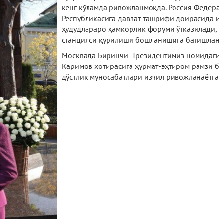
кенг кўламда ривожланмоқда. Россия Федер
Республикасига давлат ташрифи доирасида и
ҳудудлараро ҳамкорлик форуми ўтказилади, 
станцияси қурилиши бошланишига бағишланг
Москвада Биринчи Президентимиз номидаги
Каримов хотирасига ҳурмат-эҳтиром рамзи б
дўстлик муносабатлари изчил ривожланаётга