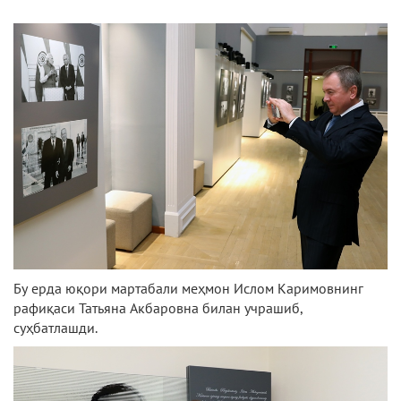
Бу ерда юқори мартабали меҳмон Ислом Каримовнинг
рафиқаси Татьяна Акбаровна билан учрашиб,
суҳбатлашди.