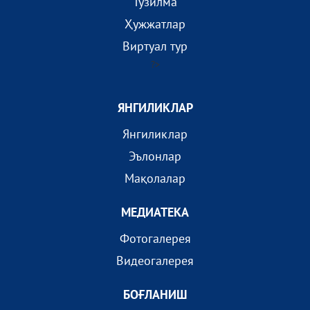
Тузилма
Ҳужжатлар
Виртуал тур
?>
ЯНГИЛИКЛАР
Янгиликлар
Эълонлар
Мақолалар
МEДИАТEКА
Фотогалерея
Видеогалерея
БОҒЛАНИШ