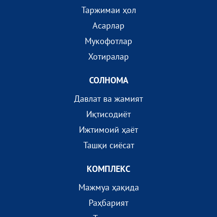
Таржимаи ҳол
Асарлар
Мукофотлар
Хотиралар
СОЛНОМА
Давлат ва жамият
Иқтисодиёт
Ижтимоий ҳаёт
Ташқи сиёсат
КОМПЛEКС
Мажмуа ҳақида
Раҳбарият