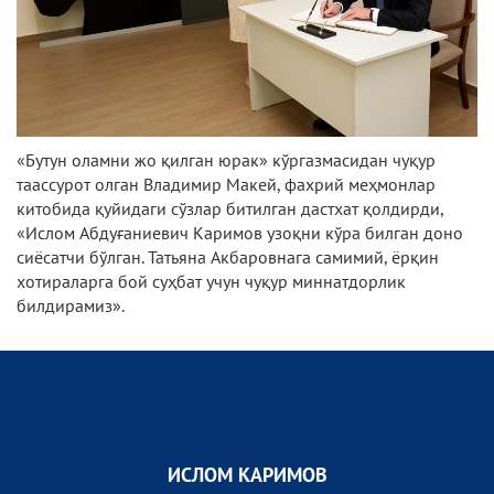
«Бутун оламни жо қилган юрак» кўргазмасидан чуқур
таассурот олган Владимир Макей, фахрий меҳмонлар
китобида қуйидаги сўзлар битилган дастхат қолдирди,
«Ислом Абдуғаниевич Каримов узоқни кўра билган доно
сиёсатчи бўлган. Татьяна Акбаровнага самимий, ёрқин
хотираларга бой суҳбат учун чуқур миннатдорлик
билдирамиз».
ИСЛОМ КАРИМОВ