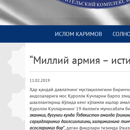
ИСЛОМ КАРИМОВ
СОЛН
“Миллий армия – ист
11.02.2019
Ҳар қандай давлатнинг мустақиллигини биринчи
андозаларига мос Қуролли Кучларни барпо этиш
шакллантириш йўлида кенг кўламли ишлар амал
Қуролли Кучларининг 19 йиллиги муносабати б
эканмиз, бугунги кунда Ўзбекистон амалда ўзини
сарҳадларимиз дахл­сизлигини, халқимизнинг тин
асосларимиз бор"
, деган фикр­лари тизимда ўтк