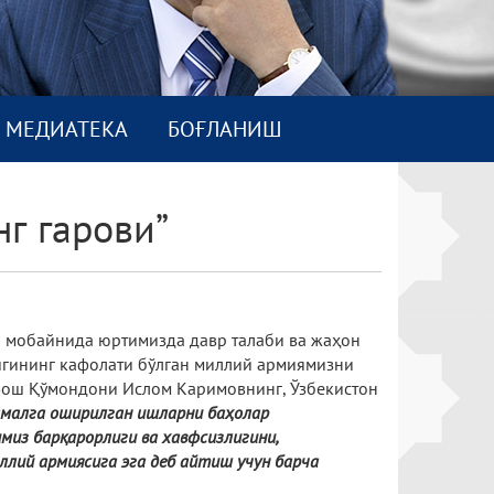
МEДИАТEКА
БОҒЛАНИШ
г гарови”
ар мобайнида юртимизда давр талаби ва жаҳон
лигининг кафолати бўлган миллий армиямизни
Бош Қўмондони Ислом Каримовнинг, Ўзбекистон
амалга оширилган ишларни баҳолар
имиз барқарорлиги ва хавфсизлигини,
ллий армиясига эга деб айтиш учун барча