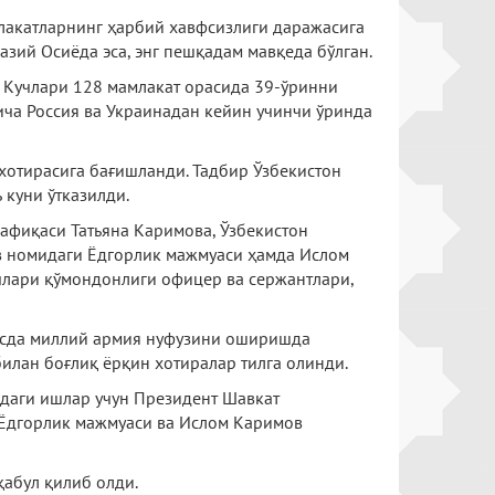
млакатларнинг ҳарбий хавфсизлиги даражасига
зий Осиёда эса, энг пешқадам мавқеда бўлган.
ли Кучлари 128 мамлакат орасида 39-ўринни
ича Россия ва Украинадан кейин учинчи ўринда
 хотирасига бағишланди. Тадбир Ўзбекистон
куни ўтказилди.
афиқаси Татьяна Каримова, Ўзбекистон
в номидаги Ёдгорлик мажмуаси ҳамда Ислом
члари қўмондонлиги офицер ва сержантлари,
қёсда миллий армия нуфузини оширишда
илан боғлиқ ёрқин хотиралар тилга олинди.
мдаги ишлар учун Президент Шавкат
 Ёдгорлик мажмуаси ва Ислом Каримов
қабул қилиб олди.