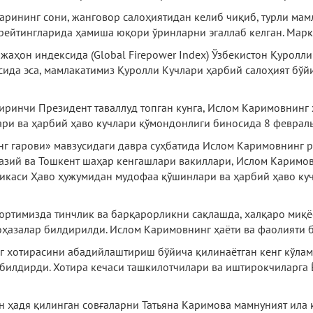
арининг сони, жанговор салоҳиятидан келиб чиқиб, турли ма
рейтингларида ҳамиша юқори ўринларни эгаллаб келган. Марка
нжаҳон индексида (Global Firepower Index) Ўзбекистон Қурол
асида эса, мамлакатимиз Қуролли Кучлари ҳарбий салоҳият бўй
Биринчи Президент таваллуд топган кунга, Ислом Каримовнинг
и ва ҳарбий ҳаво кучлари қўмондонлиги биносида 8 февраль 
г гарови» мавзусидаги давра суҳбатида Ислом Каримовнинг р
зий ва Тошкент шаҳар кенгашлари вакиллари, Ислом Каримо
икаси Ҳаво ҳужумидан мудофаа қўшинлари ва ҳарбий ҳаво ку
юртимизда тинчлик ва барқарорликни сақлашда, халқаро ми
ҳазалар билдирилди. Ислом Каримовнинг ҳаёти ва фаолияти б
нг хотирасини абадийлаштириш бўйича қилинаётган кенг кўла
илдирди. Хотира кечаси ташкилотчилари ва иштирокчиларга
н ҳадя қилинган совғаларни Татьяна Каримова мамнуният ила 