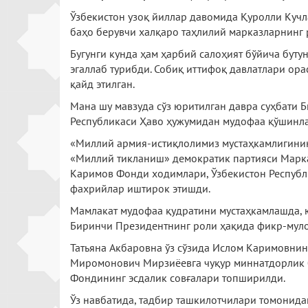
Ўзбекистон узоқ йиллар давомида Қуролли Кучл
баҳо берувчи халқаро таҳлилий марказларнинг 
Бугунги кунда ҳам ҳарбий салоҳият бўйича буту
эгаллаб турибди. Собиқ иттифоқ давлатлари ор
қайд этилган.
Мана шу мавзуда сўз юритилган давра суҳбати 
Республикаси Ҳаво ҳужумидан мудофаа қўшинлар
«Миллий армия-истиқлолимиз мустаҳкамлигинин
«Миллий тикланиш» демократик партияси Марка
Каримов Фонди ходимлари, Ўзбекистон Республ
фахрийлар иштирок этишди.
Мамлакат мудофаа қудратини мустаҳкамлашда, 
Биринчи Президентнинг роли ҳақида фикр-муло
Татьяна Акбаровна ўз сўзида Ислом Каримовни
Миромонович Мирзиёевга чуқур миннатдорлик б
Фондининг эсдалик совғалари топширилди.
Ўз навбатида, тадбир ташкилотчилари томонида