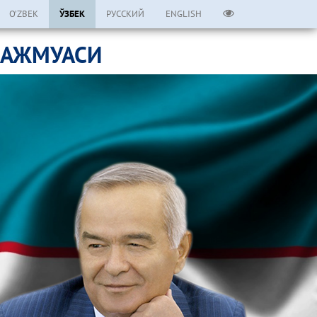
O’ZBEK
ЎЗБЕК
РУССКИЙ
ENGLISH
МАЖМУАСИ