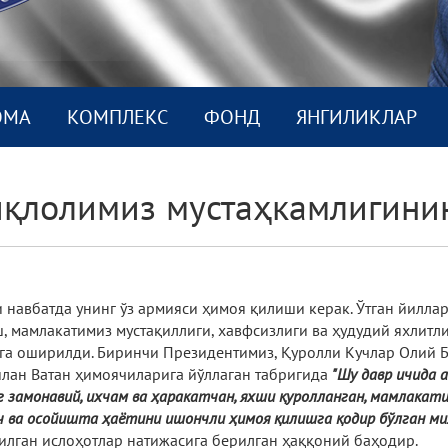
ОМА
КОМПЛEКС
ФОНД
ЯНГИЛИКЛАР
иқлолимиз мустаҳкамлигинин
 навбатда унинг ўз армияси ҳимоя қилиши керак. Ўтган йилл
, мамлакатимиз мустақиллиги, хавфсизлиги ва ҳудудий яхлит
га оширилди. Биринчи Президентимиз, Қуролли Кучлар Олий 
илан Ватан ҳимоячиларига йўллаган табригида
"Шу давр ичида 
нг замонавий, ихчам ва ҳаракатчан, яхши қуролланган, мамлакат
ч ва осо­йишта ҳаётини ишончли ҳимоя қилишга қодир бўлган ми
азилган ислоҳотлар натижасига берилган ҳаққоний баҳодир.