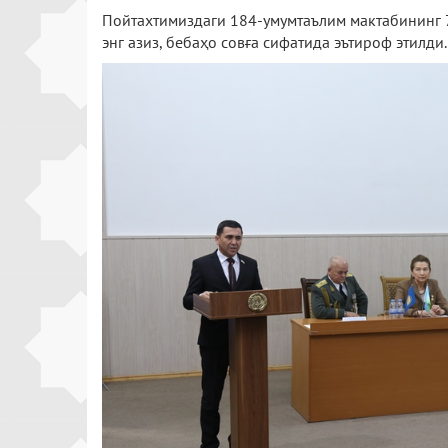
Пойтахтимиздаги 184-умумтаълим мактабининг 
энг азиз, бебаҳо совға сифатида эътироф этилди.