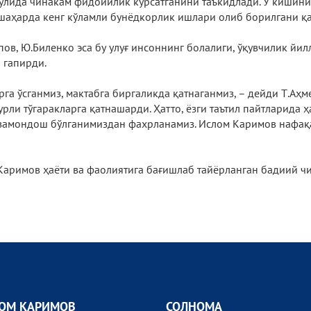
ўлида чинакам фидойилик кўрсатганини таъкидлади. У кишини
шаҳарда кенг кўламли бунёдкорлик ишлари олиб борилгани қа
, Ю.Биленко эса бу улуғ инсоннинг болалиги, ўқувчилик йил
 гапирди.
рга ўсганмиз, мактабга биргаликда қатнаганмиз, – дейди Т.Аҳ
рли тўгаракларга қатнашарди. Ҳатто, ёзги таътил пайтларида 
 замондош бўлганимиздан фахрланамиз. Ислом Каримов нафақа
Каримов ҳаёти ва фаолиятига бағишлаб тайёрланган бадиий ч
ОМ КАРИМОВ
СОЛНОМА