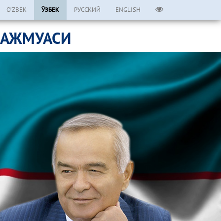
O’ZBEK
ЎЗБЕК
РУССКИЙ
ENGLISH
МАЖМУАСИ