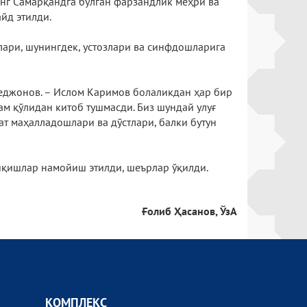
нг Самарқандга бўлган фарзандлик меҳри ва
йд этилди.
лари, шунингдек, устозлари ва синфдошларига
меджонов. – Ислом Каримов болаликдан ҳар бир
ҳам қўлидан китоб тушмасди. Биз шундай улуғ
т маҳалладошлари ва дўстлари, балки бутун
иқишлар намойиш этилди, шеърлар ўқилди.
Ғолиб Ҳасанов, ЎзА
КОМПЛEКС