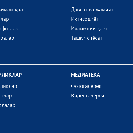
жимаи ҳол
Давлат ва жамият
рлар
Иқтисодиёт
офотлар
Ижтимоий ҳаёт
иралар
Ташқи сиёсат
ИЛИКЛАР
МEДИАТEКА
иликлар
Фотогалерея
онлар
Видеогалерея
олалар