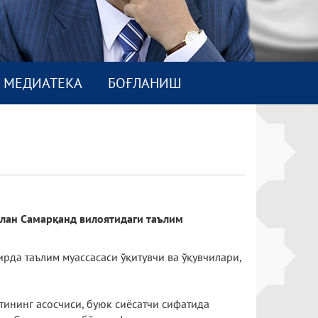
МEДИАТEКА
БОҒЛАНИШ
илан Самарқанд вилоятидаги таълим
да таълим муассасаси ўқитувчи ва ўқувчилари,
ининг асосчиси, буюк сиёсатчи сифатида