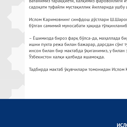
Ватанимиз тараққиёти, халқимиз фаровонлиги й
садоқати туфайли мустақиллик йилларида ушбу 
Ислом Каримовнинг синфдош дўстлари Ш.Шаропов
бўлган самимий муносабати ҳақида тўлқинланиб
– Ёшимизда бироз фарқ бўлса-да, маҳаллада би
ишни пухта режа билан бажарар, дарсдан сўнг ту
инсон билан бир мактабда ўқиганимиз, у билан
Ўзбекистон халқи қалбида яшамоқда.
Тадбирда мактаб ўқувчилари томонидан Ислом 
ИСЛ