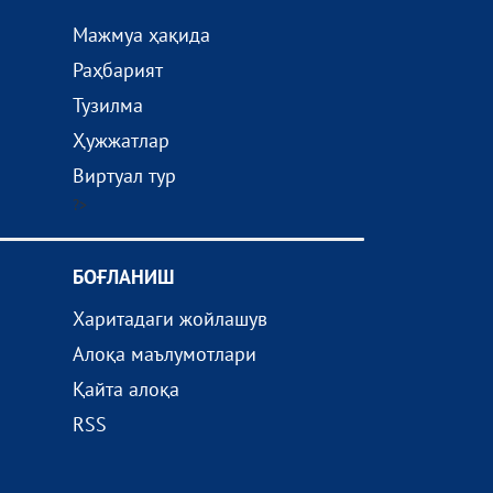
Мажмуа ҳақида
Раҳбарият
Тузилма
Ҳужжатлар
Виртуал тур
?>
БОҒЛАНИШ
Харитадаги жойлашув
Алоқа маълумотлари
Қайта алоқа
RSS