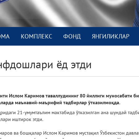
ОМА
КОМПЛEКС
ФОНД
ЯНГИЛИКЛАР
нфдошлари ёд этди
нти Ислом Каримов таваллудининг 80 йиллиги муносабати б
лаларда маънавий-маърифий тадбирлар ўтказилмоқда.
идаги 21-умумтаълим мактабида ўтказилган ана шундай тадбир
ллари иштирок этди.
аров ва бошқалар Ислом Каримов мустақил Ўзбекистон давлат