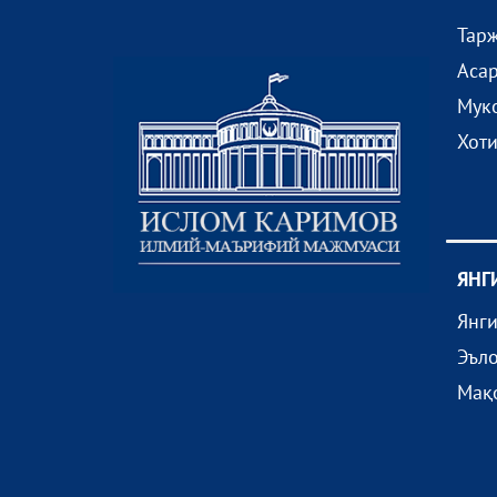
Тар
Аса
Мук
Хот
ЯНГ
Янг
Эъл
Мақ