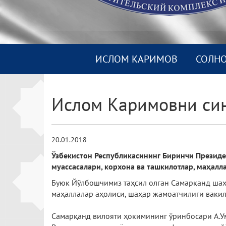
ИСЛОМ КАРИМОВ
СОЛН
Ислом Каримовни си
20.01.2018
Ўзбекистон Республикасининг Биринчи Президе
муассасалари, корхона ва ташкилотлар, маҳал
Буюк Йўлбошчимиз таҳсил олган Самарқанд шаҳр
маҳаллалар аҳолиси, шаҳар жамоатчилиги ваки
Самарқанд вилояти ҳокимининг ўринбосари А.Ум