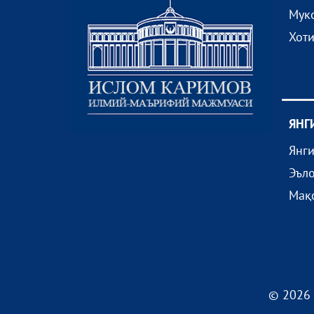
Мук
Хот
ЯНГ
Янг
Эъл
Мақ
© 2026