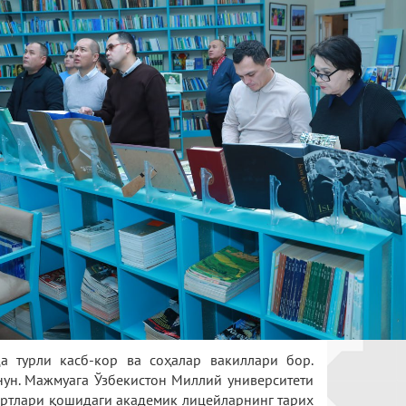
 турли касб-кор ва соҳалар вакиллари бор.
унун. Мажмуага Ўзбекистон Миллий университети
юртлари қошидаги академик лицейларнинг тарих