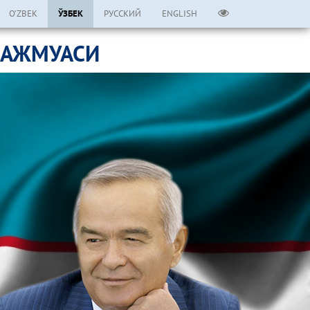
O’ZBEK
ЎЗБЕК
РУССКИЙ
ENGLISH
МАЖМУАСИ