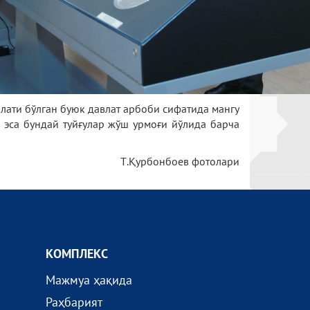
лати бўлган буюк давлат арбоби сифатида мангу
 эса бундай туйғулар жўш урмоғи йўлида барча
Т.Қурбонбоев фотолари
КОМПЛEКС
Мажмуа ҳақида
Раҳбарият