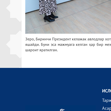
Зеро, Биринчи Президент келажак авлодлар хот
яшайди. Буни эса мажмуага келган ҳар бир ме
шароит яратилган.
ИСЛ
Тар
Аса