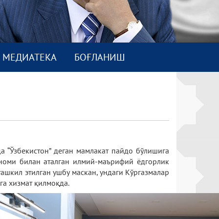
МEДИАТEКА
БОҒЛАНИШ
а “Ўзбекистон” деган мамлакат пайдо бўлишига
г номи билан аталган илмий-маърифий ёдгорлик
ашкил этилган ушбу маскан, ундаги Кўргазмалар
га хизмат қилмоқда.