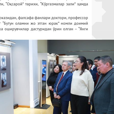
, “Оқсарой” тарихи, “Кўргазмалар зали” ҳамда
рказидан, фалсафа фанлари доктори, профессор
 “Бутун оламни жо этган юрак” номли доимий
а оширувчилар дастуридан ўрин олган – “Янги