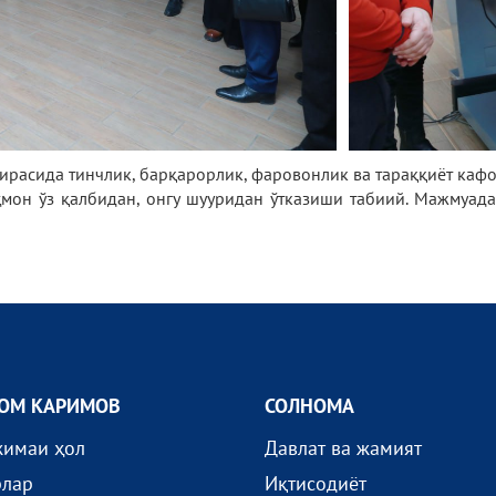
ирасида тинчлик, барқарорлик, фаровонлик ва тараққиёт кафо
ҳмон ўз қалбидан, онгу шууридан ўтказиши табиий. Мажмуада
ОМ КАРИМОВ
СОЛНОМА
жимаи ҳол
Давлат ва жамият
рлар
Иқтисодиёт