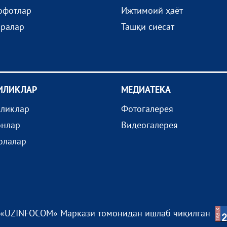
офотлар
Ижтимоий ҳаёт
иралар
Ташқи сиёсат
ИЛИКЛАР
МEДИАТEКА
иликлар
Фотогалерея
онлар
Видеогалерея
олалар
 «UZINFOCOM» Маркази томонидан ишлаб чиқилган