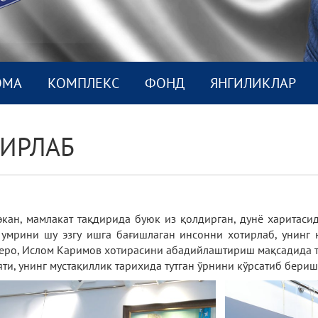
ОМА
КОМПЛEКС
ФОНД
ЯНГИЛИКЛАР
ИРЛАБ
кан, мамлакат тақдирида буюк из қолдирган, дунё харитасид
а умрини шу эзгу ишга бағишлаган инсонни хотирлаб, унин
еро, Ислом Каримов хотирасини абадийлаштириш мақсадида т
и, унинг мустақиллик тарихида тутган ўрнини кўрсатиб бериш