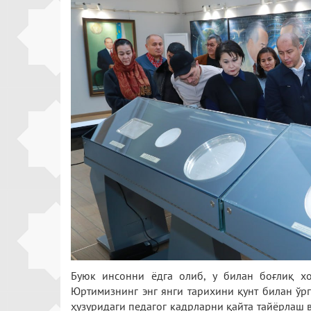
Буюк инсонни ёдга олиб, у билан боғлиқ х
Юртимизнинг энг янги тарихини қунт билан ўрг
ҳузуридаги педагог кадрларни қайта тайёрлаш