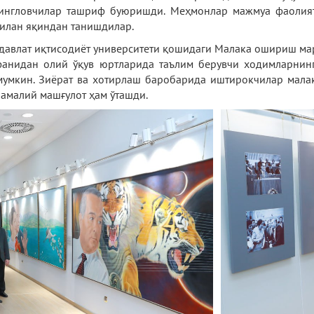
тингловчилар ташриф буюришди. Меҳмонлар мажмуа фаолияти
илан яқиндан танишдилар.
 давлат иқтисодиёт университети қошидаги Малака ошириш ма
фанидан олий ўқув юртларида таълим берувчи ходимларнинг
умкин. Зиёрат ва хотирлаш баробарида иштирокчилар малак
а амалий машғулот ҳам ўташди.