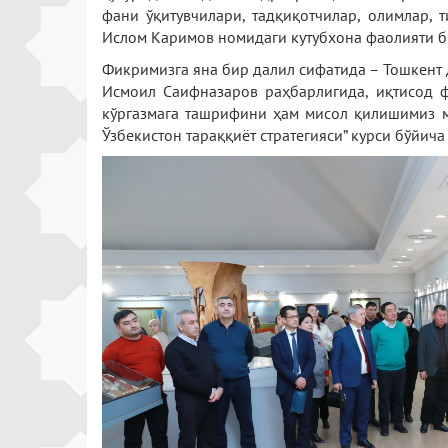
фани ўқитувчилари, тадқиқотчилар, олимлар, 
Ислом Каримов номидаги кутубхона фаолияти б
Фикримизга яна бир далил сифатида – Тошкент
Исмоил Саифназаров раҳбарлигида, иқтисод 
кўргазмага ташрифини ҳам мисол қилишимиз м
Ўзбекистон тараққиёт стратегияси” курси бўйич