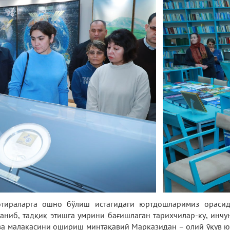
отираларга ошно бўлиш истагидаги юртдошларимиз орасида
аниб, тадқиқ этишга умрини бағишлаган тарихчилар-ку, инч
 ва малакасини ошириш минтақавий Марказидан – олий ўқув 