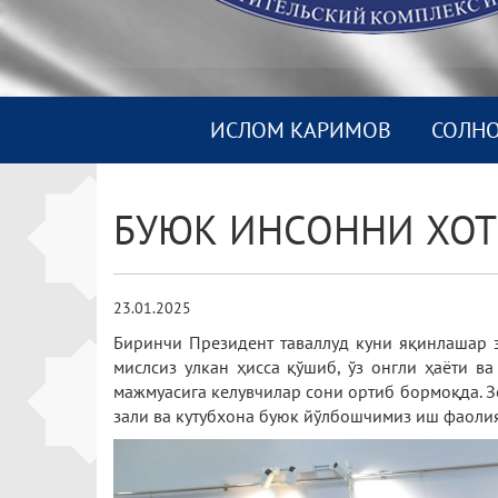
ИСЛОМ КАРИМОВ
СОЛН
БУЮК ИНСОННИ ХОТ
23.01.2025
Биринчи Президент таваллуд куни яқинлашар э
мислсиз улкан ҳисса қўшиб, ўз онгли ҳаёти в
мажмуасига келувчилар сони ортиб бормоқда. З
зали ва кутубхона буюк йўлбошчимиз иш фаолият