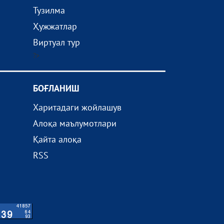
Тузилма
Ҳужжатлар
Виртуал тур
?>
БОҒЛАНИШ
Харитадаги жойлашув
Алоқа маълумотлари
Қайта алоқа
RSS