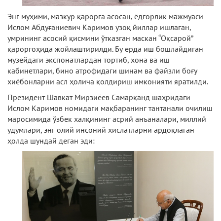
Энг муҳими, мазкур қарорга асосан, ёдгорлик мажмуаси
Ислом Абдуғаниевич Каримов узоқ йиллар ишлаган,
умрининг асосий қисмини ўтказган маскан “Оқсарой”
қароргоҳида жойлаштирилди. Бу ерда иш бошлайдиган
музейдаги экспонатлардан тортиб, хона ва иш
кабинетлари, бино атрофидаги шинам ва файзли боғу
хиёбонларни асл ҳолича қолдириш имконияти яратилди.
Президент Шавкат Мирзиёев Самарқанд шаҳридаги
Ислом Каримов номидаги мақбаранинг тантанали очилиш
маросимида ўзбек халқининг асрий анъаналари, миллий
удумлари, энг олий инсоний хислатларни ардоқлаган
ҳолда шундай деган эди: