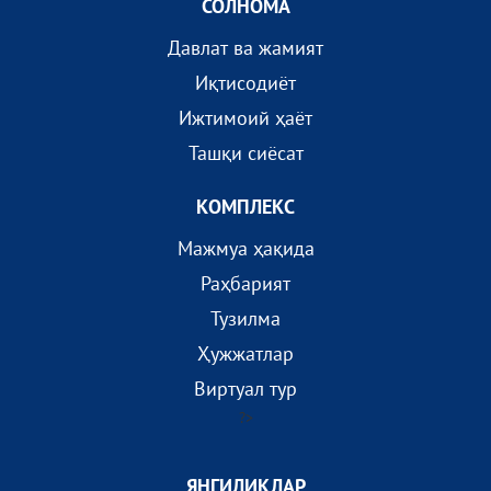
СОЛНОМА
Давлат ва жамият
Иқтисодиёт
Ижтимоий ҳаёт
Ташқи сиёсат
КОМПЛEКС
Мажмуа ҳақида
Раҳбарият
Тузилма
Ҳужжатлар
Виртуал тур
?>
ЯНГИЛИКЛАР