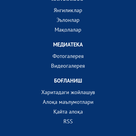
Янгиликлар
Эълонлар
Мақолалар
МEДИАТEКА
Фотогалерея
Видеогалерея
БОҒЛАНИШ
Харитадаги жойлашув
Алоқа маълумотлари
Қайта алоқа
RSS