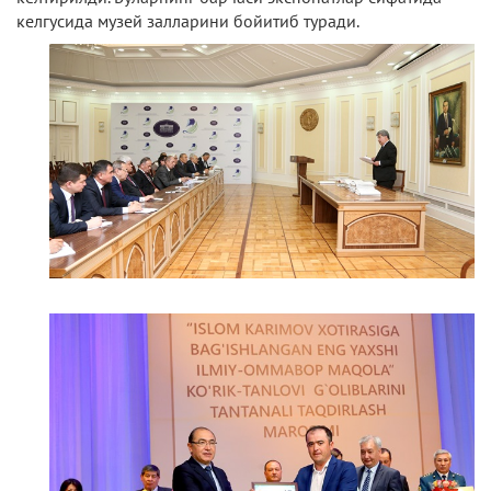
келгусида музей залларини бойитиб туради.