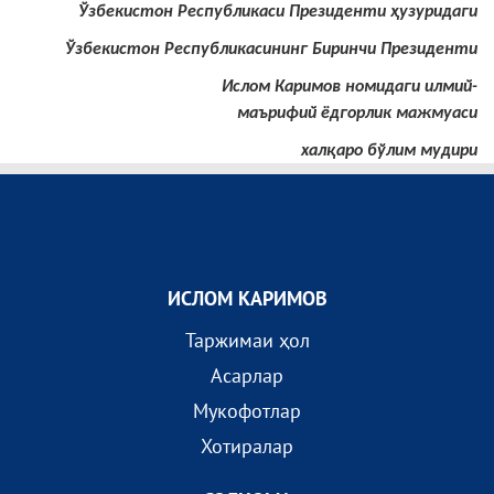
Ўзбекистон Республикаси Президенти ҳузуридаги
Ўзбекистон Республикасининг Биринчи Президенти
Ислом Каримов номидаги илмий-
маърифий ёдгорлик мажмуаси
халқаро бўлим мудири
ИСЛОМ КАРИМОВ
Таржимаи ҳол
Асарлар
Мукофотлар
Хотиралар