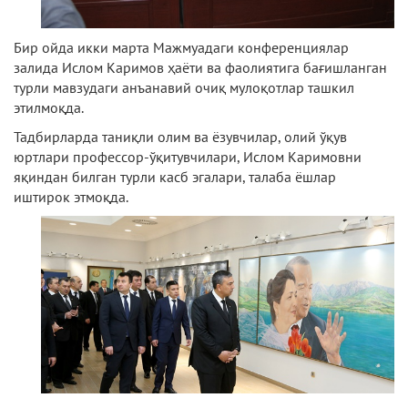
Бир ойда икки марта Мажмуадаги конференциялар
залида Ислом Каримов ҳаёти ва фаолиятига бағишланган
турли мавзудаги анъанавий очиқ мулоқотлар ташкил
этилмоқда.
Тадбирларда таниқли олим ва ёзувчилар, олий ўқув
юртлари профессор-ўқитувчилари, Ислом Каримовни
яқиндан билган турли касб эгалари, талаба ёшлар
иштирок этмоқда.