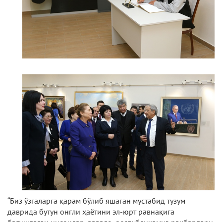
“Биз ўзгаларга қарам бўлиб яшаган мустабид тузум
даврида бутун онгли ҳаётини эл-юрт равнақига