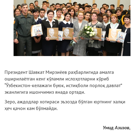
Президент Шавкат Мирзиёев раҳбарлигида амалга
оширилаётган кенг кўламли ислоҳотларни кўриб
“Ўзбекистон-келажаги буюк, истиқболи порлоқ давлат”
эканлигига ишончимиз янада ортади.
Зеро, аждодлар хотираси эъзозда бўлган юртнинг халқи
ҳеч қачон кам бўлмайди.
Умид Азизов,