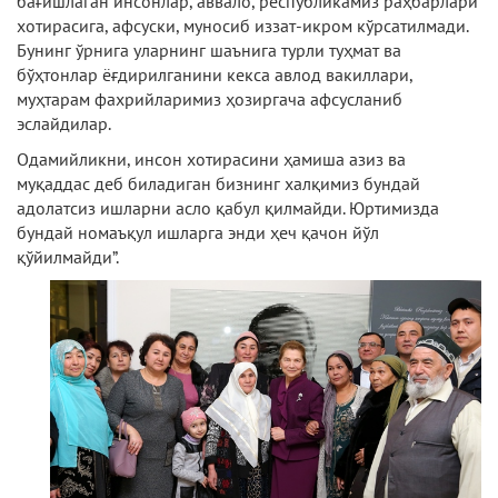
бағишлаган инсонлар, аввало, республикамиз раҳбарлари
хотирасига, афсуски, муносиб иззат-икром кўрсатилмади.
Бунинг ўрнига уларнинг шаънига турли туҳмат ва
бўҳтонлар ёғдирилганини кекса авлод вакиллари,
муҳтарам фахрийларимиз ҳозиргача афсусланиб
эслайдилар.
Одамийликни, инсон хотирасини ҳамиша азиз ва
муқаддас деб биладиган бизнинг халқимиз бундай
адолатсиз ишларни асло қабул қилмайди. Юртимизда
бундай номаъқул ишларга энди ҳеч қачон йўл
қўйилмайди”.