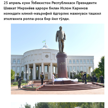
25 апрель куни Ўзбекистон Республикаси Президенти
Шавкат Мирзиёев қарори билан Ислом Каримов
номидаги илмий-маърифий ёдгорлик мажмуаси ташкил
этилганига роппа-роса бир йил тўлди.