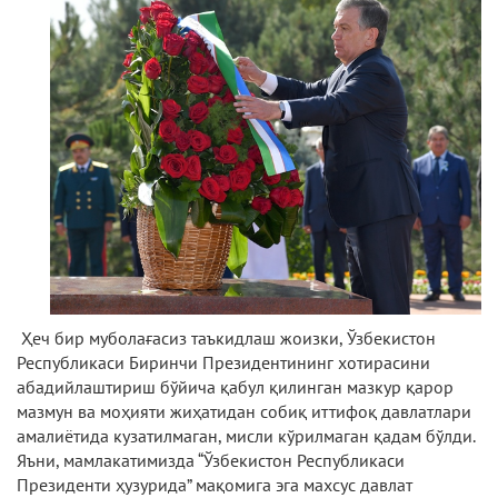
Ҳеч бир муболағасиз таъкидлаш жоизки, Ўзбекистон
Республикаси Биринчи Президентининг хотирасини
абадийлаштириш бўйича қабул қилинган мазкур қарор
мазмун ва моҳияти жиҳатидан собиқ иттифоқ давлатлари
амалиётида кузатилмаган, мисли кўрилмаган қадам бўлди.
Яъни, мамлакатимизда “Ўзбекистон Республикаси
Президенти ҳузурида” мақомига эга махсус давлат