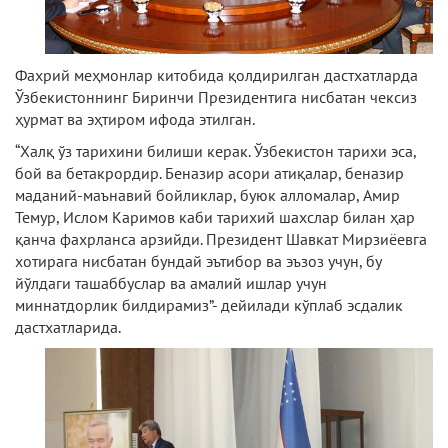
Фахрий меҳмонлар китобида қолдирилган дастхатларда
Ўзбекистоннинг Биринчи Президентига нисбатан чексиз
ҳурмат ва эҳтиром ифода этилган.
“Халқ ўз тарихини билиши керак. Ўзбекистон тарихи эса,
бой ва бетакрордир. Беназир асори атиқалар, беназир
маданий-маънавий бойликлар, буюк алломалар, Амир
Темур, Ислом Каримов каби тарихий шахслар билан ҳар
қанча фахрланса арзийди. Президент Шавкат Мирзиёевга
хотирага нисбатан бундай эътибор ва эъзоз учун, бу
йўлдаги ташаббуслар ва амалий ишлар учун
миннатдорлик билдирамиз”- дейилади кўплаб эсдалик
дастхатларида.