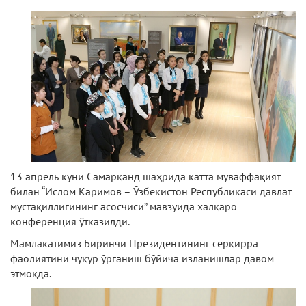
13 апрель куни Самарқанд шаҳрида катта муваффақият
билан “Ислом Каримов – Ўзбекистон Республикаси давлат
мустақиллигининг асосчиси” мавзуида халқаро
конференция ўтказилди.
Мамлакатимиз Биринчи Президентининг серқирра
фаолиятини чуқур ўрганиш бўйича изланишлар давом
этмоқда.