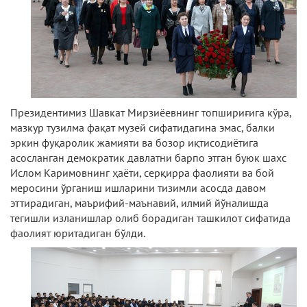
Президентимиз Шавкат Мирзиёевнинг топшириғига кўра,
мазкур тузилма фақат музей сифатидагина эмас, балки
эркин фуқаролик жамияти ва бозор иқтисодиётига
асосланган демократик давлатни барпо этган буюк шахс
Ислом Каримовнинг ҳаёти, серқирра фаолияти ва бой
меросини ўрганиш ишларини тизимли асосда давом
эттирадиган, маърифий-маънавий, илмий йўналишда
тегишли изланишлар олиб борадиган ташкилот сифатида
фаолият юритадиган бўлди.