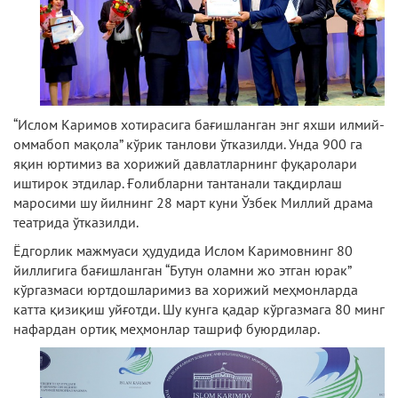
“Ислом Каримов хотирасига бағишланган энг яхши илмий-
оммабоп мақола” кўрик танлови ўтказилди. Унда 900 га
яқин юртимиз ва хорижий давлатларнинг фуқаролари
иштирок этдилар. Ғолибларни тантанали тақдирлаш
маросими шу йилнинг 28 март куни Ўзбек Миллий драма
театрида ўтказилди.
Ёдгорлик мажмуаси ҳудудида Ислом Каримовнинг 80
йиллигига бағишланган “Бутун оламни жо этган юрак”
кўргазмаси юртдошларимиз ва хорижий меҳмонларда
катта қизиқиш уйғотди. Шу кунга қадар кўргазмага 80 минг
нафардан ортиқ меҳмонлар ташриф буюрдилар.