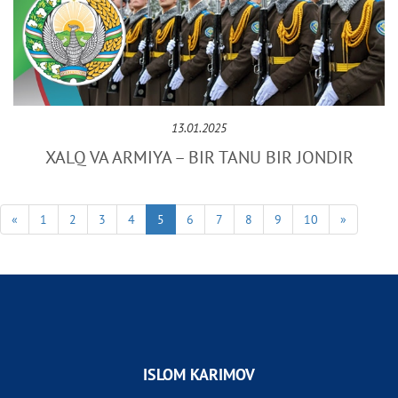
13.01.2025
XALQ VA ARMIYA – BIR TANU BIR JONDIR
«
1
2
3
4
5
6
7
8
9
10
»
ISLOM KARIMOV