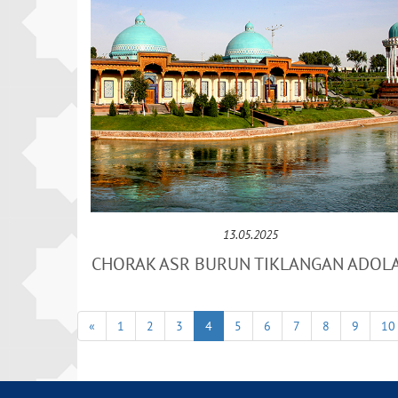
13.05.2025
CHORAK ASR BURUN TIKLANGAN ADOL
«
1
2
3
4
5
6
7
8
9
10