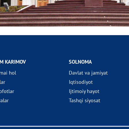
OM KARIMOV
SOLNOMA
imai hol
Davlat va jamiyat
lar
Iqtisodiyot
fotlar
Ijtimoiy hayot
ralar
Tashqi siyosat