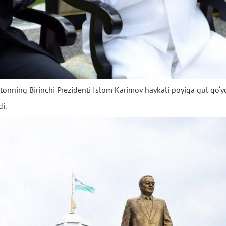
onning Birinchi Prezidenti Islom Karimov haykali poyiga gul qo‘ydi
i.