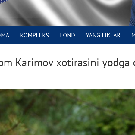
OMA
KOMPLEKS
FOND
YANGILIKLAR
M
om Karimov xotirasini yodga 