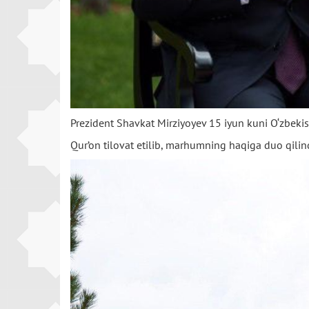
Prezident Shavkat Mirziyoyev 15 iyun kuni O‘zbekist
Qur’on tilovat etilib, marhumning haqiga duo qilind