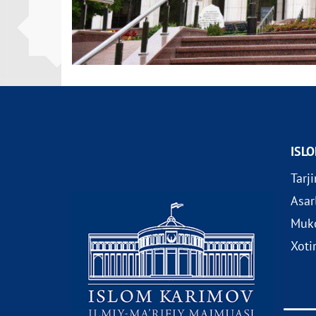
ISL
Tarj
Asar
Muko
Xoti