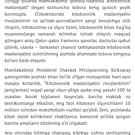
So‘nggi yillarda mamlakatimiz ijtimoiy hayotida “kitobxonlik
madaniyati” degan tushuncha tobora keng quloch yoyib
bormoqda. O‘zbekistonda kitobxonlik madaniyatini
rivojlantirish va qo‘llab-quvvatlashni yangi bosqichga olib
chiqish, infratuzilma va o’quv tizimi, kitobxonlik bilan bog‘liq
muammolarga samarali echimlar ishlab chiqish maqsad
qilingani aniq. Qator-qator Farmonu qarorlar, dasturlar qabul
qilinib, ularda – barkamol shaxsni tarbiyalashda kitobxonlik
madaniyatini oshirishning alohida ahamiyati tobora kengroq
ko’lam kasb etayotir.
Mamlakatimiz Prezidenti Shavkat Mirziyoevning Ko‘ksaroy
qarorgohida yoshlar bilan bo‘lib o‘tgan muloqotida ham ayni
masala ko’tarilib, “Kitobxonlik madaniyatini rivojlantirish”
jamg’armasi orqali yangi o‘quv yiliga qadar eng yaxshi 100 ta
asardan iborat to‘plamni tayyorlab, barcha maktab va
texnikumlarga etkazish, eng faol kitobxon o‘quvchilarni 10
million so’mdan mukofotlash vazifasi qo‘yildi. Zero, yoshlarda
kitob o‘qish ko‘nikmasi shakllansa, kamoloti yo‘lida qolgan
barcha amallarni kitobning o‘zi o‘rgatadi.
Ana shunday bilimga chanqoq, kitobga oshno yoshlarning