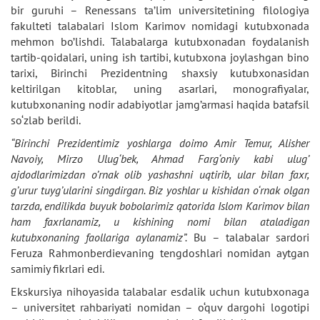
bir guruhi – Renessans ta’lim universitetining filologiya
fakulteti talabalari Islom Karimov nomidagi kutubxonada
mehmon bo’lishdi. Talabalarga kutubxonadan foydalanish
tartib-qoidalari, uning ish tartibi, kutubxona joylashgan bino
tarixi, Birinchi Prezidentning shaxsiy kutubxonasidan
keltirilgan kitoblar, uning asarlari, monografiyalar,
kutubxonaning nodir adabiyotlar jamg’armasi haqida batafsil
so‘zlab berildi.
“Birinchi Prezidentimiz yoshlarga doimo Amir Temur, Alisher
Navoiy, Mirzo Ulug‘bek, Ahmad Farg‘oniy kabi ulug’
ajdodlarimizdan o’rnak olib yashashni uqtirib, ular bilan faxr,
g’urur tuyg’ularini singdirgan. Biz yoshlar u kishidan o‘rnak olgan
tarzda, endilikda buyuk bobolarimiz qatorida Islom Karimov bilan
ham faxrlanamiz, u kishining nomi bilan ataladigan
kutubxonaning faollariga aylanamiz”.
Bu – talabalar sardori
Feruza Rahmonberdievaning tengdoshlari nomidan aytgan
samimiy fikrlari edi.
Ekskursiya nihoyasida talabalar esdalik uchun kutubxonaga
– universitet rahbariyati nomidan – o‘quv dargohi logotipi