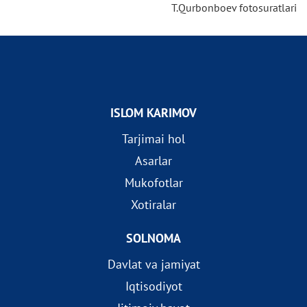
T.Qurbonboev fotosuratlari
ISLOM KARIMOV
Tarjimai hol
Asarlar
Mukofotlar
Xotiralar
SOLNOMA
Davlat va jamiyat
Iqtisodiyot