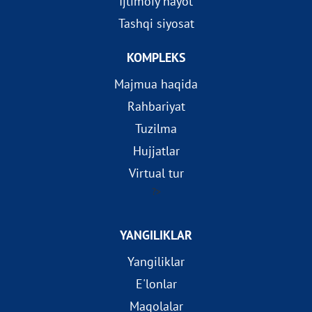
Ijtimoiy hayot
Tashqi siyosat
KOMPLEKS
Majmua haqida
Rahbariyat
Tuzilma
Hujjatlar
Virtual tur
?>
YANGILIKLAR
Yangiliklar
E'lonlar
Maqolalar