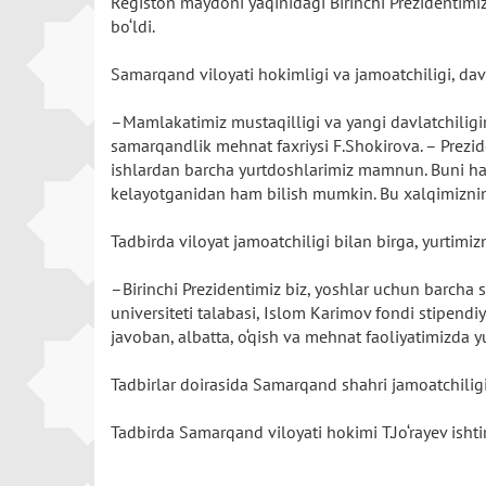
Registon maydoni yaqinidagi Birinchi Prezidentimiz
bo‘ldi.
Samarqand viloyati hokimligi va jamoatchiligi, dav
–Mamlakatimiz mustaqilligi va yangi davlatchilig
samarqandlik mehnat faxriysi F.Shokirova. – Prezi
ishlardan barcha yurtdoshlarimiz mamnun. Buni h
kelayotganidan ham bilish mumkin. Bu xalqimizning 
Tadbirda viloyat jamoatchiligi bilan birga, yurti
–Birinchi Prezidentimiz biz, yoshlar uchun barcha s
universiteti talabasi, Islom Karimov fondi stipend
javoban, albatta, o‘qish va mehnat faoliyatimizda y
Tadbirlar doirasida Samarqand shahri jamoatchilig
Tadbirda Samarqand viloyati hokimi T.Jo‘rayev ishti