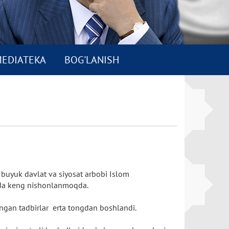
EDIATEKA
BOG'LANISH
 buyuk davlat va siyosat arbobi Islom
mizda keng nishonlanmoqda.
angan tadbirlar erta tongdan boshlandi.