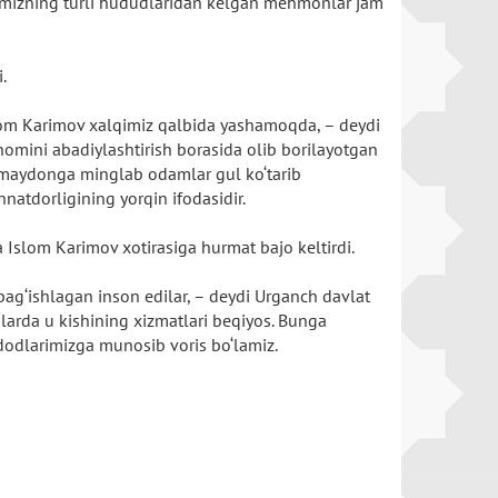
urtimizning turli hududlaridan kelgan mehmonlar jam
i.
lom Karimov xalqimiz qalbida yashamoqda, – deydi
omini abadiylashtirish borasida olib borilayotgan
 maydonga minglab odamlar gul ko‘tarib
natdorligining yorqin ifodasidir.
 Islom Karimov xotirasiga hurmat bajo keltirdi.
 bag‘ishlagan inson edilar, – deydi Urganch davlat
qlarda u kishining xizmatlari beqiyos. Bunga
ajdodlarimizga munosib voris bo‘lamiz.