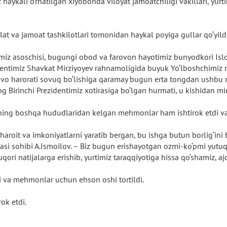
 haykali o‘rnatilgan xiyobonda viloyat jamoatchiligi vakillari, y
lat va jamoat tashkilotlari tomonidan haykal poyiga gullar qo‘yild
imiz asoschisi, bugungi obod va farovon hayotimiz bunyodkori Is
dentimiz Shavkat Mirziyoyev rahnamoligida buyuk Yo‘lboshchimiz n
avo harorati sovuq bo‘lishiga qaramay bugun erta tongdan ushbu
Birinchi Prezidentimiz xotirasiga bo‘lgan hurmati, u kishidan min
mizning boshqa hududlaridan kelgan mehmonlar ham ishtirok etdi va
haroit va imkoniyatlarni yaratib bergan, bu ishga butun borlig‘ini
iyasi sohibi A.Ismoilov. – Biz bugun erishayotgan ozmi-ko‘pmi yutu
uqori natijalarga erishib, yurtimiz taraqqiyotiga hissa qo‘shamiz, 
i va mehmonlar uchun ehson oshi tortildi.
rok etdi.