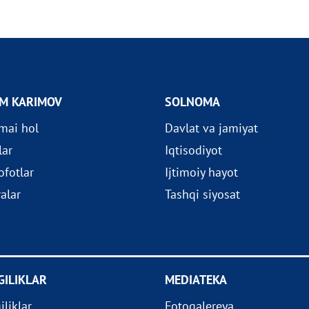
OM KARIMOV
SOLNOMA
imai hol
Davlat va jamiyat
lar
Iqtisodiyot
fotlar
Ijtimoiy hayot
ralar
Tashqi siyosat
GILIKLAR
MEDIATEKA
iliklar
Fotogalereya