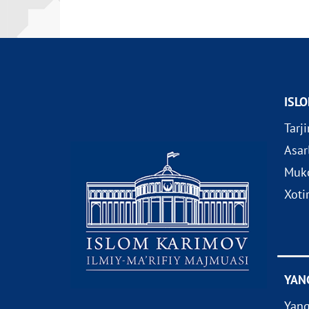
ISL
Tarj
Asar
Muko
Xoti
YAN
Yang