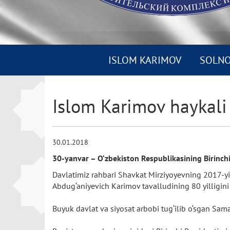
ISLOM KARIMOV
SOLN
Islom Karimov haykali
30.01.2018
30-yanvar – O‘zbekiston Respublikasining Birinch
Davlatimiz rahbari Shavkat Mirziyoyevning 2017-yil
Abdug‘aniyevich Karimov tavalludining 80 yilligin
Buyuk davlat va siyosat arbobi tug‘ilib o‘sgan Sa