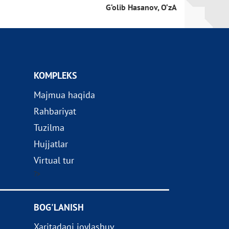
G‘olib Hasanov, O‘zA
KOMPLEKS
Majmua haqida
Rahbariyat
Tuzilma
Hujjatlar
Virtual tur
?>
BOG'LANISH
Xaritadagi joylashuv