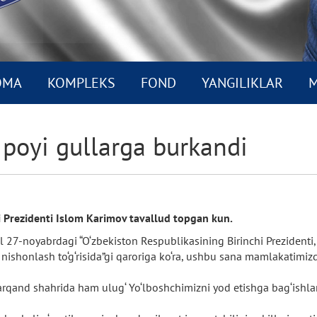
OMA
KOMPLEKS
FOND
YANGILIKLAR
M
 poyi gullarga burkandi
i Prezidenti Islom Karimov tavallud topgan kun.
 27-noyabrdagi “O‘zbekiston Respublikasining Birinchi Prezidenti,
i nishonlash to‘g‘risida”gi qaroriga ko‘ra, ushbu sana mamlakati
marqand shahrida ham ulug‘ Yo‘lboshchimizni yod etishga bag‘ishl