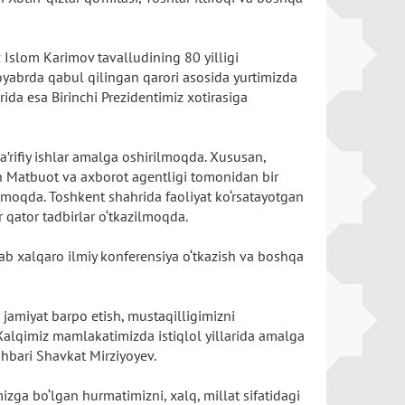
z Islom Karimov tavalludining 80 yilligi
abrda qabul qilingan qarori asosida yurtimizda
a esa Birinchi Prezidentimiz xotirasiga
a’rifiy ishlar amalga oshirilmoqda. Xususan,
on Matbuot va axborot agentligi tomonidan bir
moqda. Toshkent shahrida faoliyat ko‘rsatayotgan
 qator tadbirlar o‘tkazilmoqda.
ab xalqaro ilmiy konferensiya o‘tkazish va boshqa
 jamiyat barpo etish, mustaqilligimizni
alqimiz mamlakatimizda istiqlol yillarida amalga
rahbari Shavkat Mirziyoyev.
zga bo‘lgan hurmatimizni, xalq, millat sifatidagi