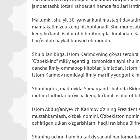
jamoat tashkilotlari rahbarlari hamda faollari ishtir
Ma’lumki, shu yil 30-yanvar kuni mustaqil davlatimi
mamlakatimizda keng nishonlanadi. Shu munosabat 
keng ko‘lamli ishlar olib borilmoqda. Jumladan, S
bag‘ishlab haykal bunyod etilmoqda.
Shu bilan birga, Islom Karimovning g‘oyat serqirra 
“O‘zbekkino” milliy agentligi tomonidan ayni shu 
qancha ilmiy-ommabop kitoblar, jumladan, Islom K
Islom Karimov nomidagi ilmiy-ma’rifiy yodgorlik m
Shuningdek, mart oyida Samarqand shahrida Birinch
muhim tadbirlar bo‘yicha keng ko‘lamli ishlar olib
Islom Abdug‘aniyevich Karimov o‘zining Prezident si
mustahkamlash, o‘zbek nomini, O‘zbekiston nomini
oshirilgan ulkan o‘zgarishlarni haqli ravishda Biri
Shuning uchun ham bu tarixiy sanani har tomonlama 