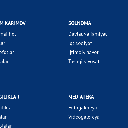
OM KARIMOV
SOLNOMA
imai hol
Davlat va jamiyat
lar
Iqtisodiyot
fotlar
Ijtimoiy hayot
ralar
Tashqi siyosat
GILIKLAR
MEDIATEKA
iliklar
Fotogalereya
nlar
Videogalereya
lalar