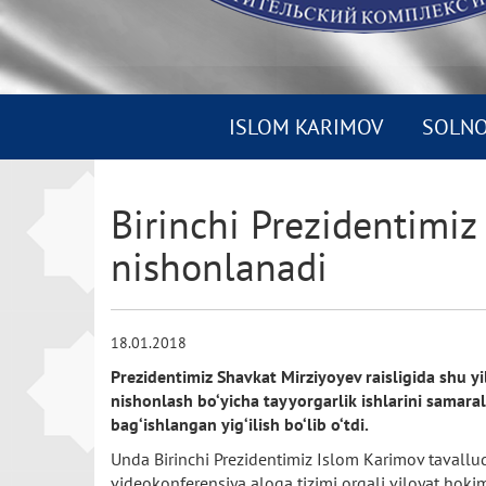
ISLOM KARIMOV
SOLN
Birinchi Prezidentimiz
nishonlanadi
18.01.2018
Prezidentimiz Shavkat Mirziyoyev raisligida shu yi
nishonlash bo‘yicha tayyorgarlik ishlarini samar
bag‘ishlangan yig‘ilish bo‘lib o‘tdi.
Unda Birinchi Prezidentimiz Islom Karimov tavalludini
videokonferensiya aloqa tizimi orqali viloyat hokimla