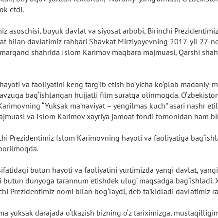
ok etdi.
z asoschisi, buyuk davlat va siyosat arbobi, Birinchi Prezidentimi
bilan davlatimiz rahbari Shavkat Mirziyoyevning 2017-yil 27-noy
amarqand shahrida Islom Karimov maqbara majmuasi, Qarshi shahrid
hayoti va faoliyatini keng targ‘ib etish bo‘yicha ko‘plab madaniy-m
mavzuga bag‘ishlangan hujjatli film suratga olinmoqda. O‘zbekist
arimovning “Yuksak ma’naviyat – yengilmas kuch” asari nashr etil
ajmuasi va Islom Karimov xayriya jamoat fondi tomonidan ham bir
i Prezidentimiz Islom Karimovning hayoti va faoliyatiga bag‘ishl
 borilmoqda.
fatidagi butun hayoti va faoliyatini yurtimizda yangi davlat, yangi
 butun dunyoga tarannum etishdek ulug‘ maqsadga bag‘ishladi. X
nchi Prezidentimiz nomi bilan bog‘laydi, deb ta’kidladi davlatimiz 
yuksak darajada o‘tkazish bizning o‘z tariximizga, mustaqilligimi