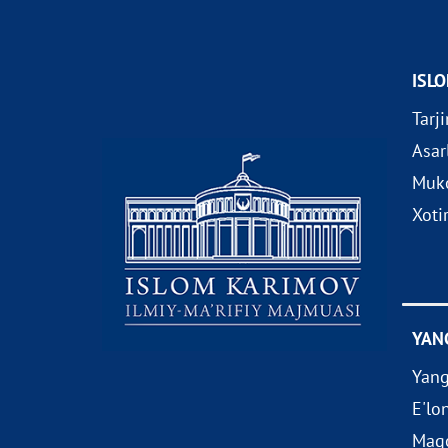
ISL
Tarj
Asar
Muko
Xoti
YAN
Yang
E'lo
Maqo