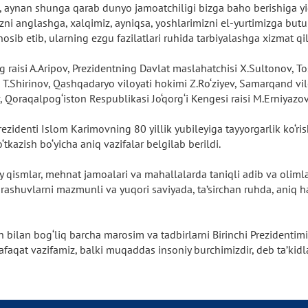
aynan shunga qarab dunyo jamoatchiligi bizga baho berishiga yig‘
izni anglashga, xalqimiz, ayniqsa, yoshlarimizni el-yurtimizga butun
sib etib, ularning ezgu fazilatlari ruhida tarbiyalashga xizmat qil
ining raisi A.Aripov, Prezidentning Davlat maslahatchisi X.Sultono
 T.Shirinov, Qashqadaryo viloyati hokimi Z.Ro‘ziyev, Samarqand vil
Qoraqalpog‘iston Respublikasi Jo‘qorg‘i Kengesi raisi M.Erniyazovn
rezidenti Islom Karimovning 80 yillik yubileyiga tayyorgarlik ko‘ri
o‘tkazish bo‘yicha aniq vazifalar belgilab berildi.
y qismlar, mehnat jamoalari va mahallalarda taniqli adib va olimlar,
rashuvlarni mazmunli va yuqori saviyada, ta’sirchan ruhda, aniq ha
h bilan bog‘liq barcha marosim va tadbirlarni Birinchi Prezidenti
aqat vazifamiz, balki muqaddas insoniy burchimizdir, deb ta’kidla