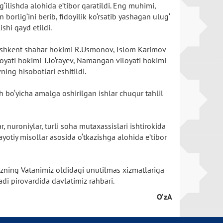
ilishda alohida e’tibor qaratildi. Eng muhimi,
 borlig‘ini berib, fidoyilik ko‘rsatib yashagan ulug‘
ishi qayd etildi.
v, Toshkent shahar hokimi R.Usmonov, Islom Karimov
oyati hokimi T.Jo‘rayev, Namangan viloyati hokimi
ing hisobotlari eshitildi.
sh bo‘yicha amalga oshirilgan ishlar chuqur tahlil
 nuroniylar, turli soha mutaxassislari ishtirokida
yotiy misollar asosida o‘tkazishga alohida e’tibor
mizning Vatanimiz oldidagi unutilmas xizmatlariga
di pirovardida davlatimiz rahbari.
O‘zA