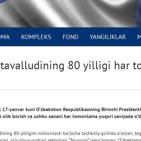
OMA
KOMPLEKS
FOND
YANGILIKLAR
M
 tavalludining 80 yilligi ha
l 17-yanvar kuni O‘zbekiston Respublikasining Birinchi Prezidenti
ali olib borish va ushbu sanani har tomonlama yuqori saviyada o
ng 80 yilligini nishonlash bo‘yicha tashkiliy qo‘mita a’zolari, tegis
ri, oliy o‘quv yurtlari rektorlari, “Nuroniy” jamg‘armasi, O‘zbekisto