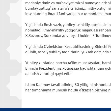
madaniyatimiz va ma’naviyatimizni namoyon etishi, 
bunday qutlug‘ sanalar o‘z tariximiz, milliy o‘zligim
insonlarning ibratli faoliyatiga har tomonlama muno
Yig‘ilishda Bosh vazir, yubiley tashkiliy qo‘mitas
nomidagi ilmiy-ma’rifiy yodgorlik majmuasi rahbari
X.Bozorov, Surxondaryo viloyati hokimi E.Turdimov, 
Yig‘ilishda O‘zbekiston Respublikasining Birinchi P
qilinib, asosiy yubiley tadbirlarini yuksak darajada 
Yubiley kunlarida barcha ta’lim muassasalari, harbi
Birinchi Prezidentimiz xotirasiga bag‘ishlangan uch
qaratish zarurligi qayd etildi.
Islom Karimov tavalludining 80 yilligini nishonlas
har tomonlama munosib holda o‘tkazish bizning naf