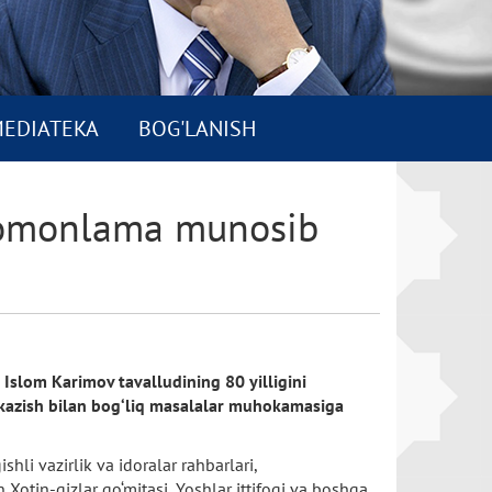
EDIATEKA
BOG'LANISH
r tomonlama munosib
 Islom Karimov tavalludining 80 yilligini
‘tkazish bilan bog‘liq masalalar muhokamasiga
hli vazirlik va idoralar rahbarlari,
n Xotin-qizlar qo‘mitasi, Yoshlar ittifoqi va boshqa