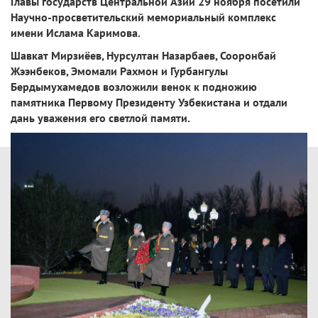
Главы государств Центральной Азии 29 ноября посетили
Научно-просветительский мемориальный комплекс
имени Ислама Каримова.
Шавкат Мирзиёев, Нурсултан Назарбаев, Сооронбай
Жээнбеков, Эмомали Рахмон и Гурбангулы
Бердымухамедов возложили венок к подножию
памятника Первому Президенту Узбекистана и отдали
дань уважения его светлой памяти.