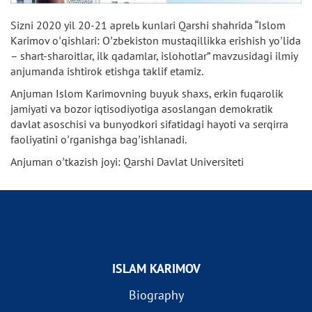
Sizni 2020 yil 20-21 aprelь kunlari Qarshi shahrida “Islom
Karimov oʼqishlari: Oʼzbekiston mustaqillikka erishish yoʼlida
– shart-sharoitlar, ilk qadamlar, islohotlar” mavzusidagi ilmiy
anjumanda ishtirok etishga taklif etamiz.
Аnjuman Islom Karimovning buyuk shaxs, erkin fuqarolik
jamiyati va bozor iqtisodiyotiga asoslangan demokratik
davlat asoschisi va bunyodkori sifatidagi hayoti va serqirra
faoliyatini oʼrganishga bagʼishlanadi.
Аnjuman oʼtkazish joyi: Qarshi Davlat Universiteti
ISLAM KARIMOV
Biography