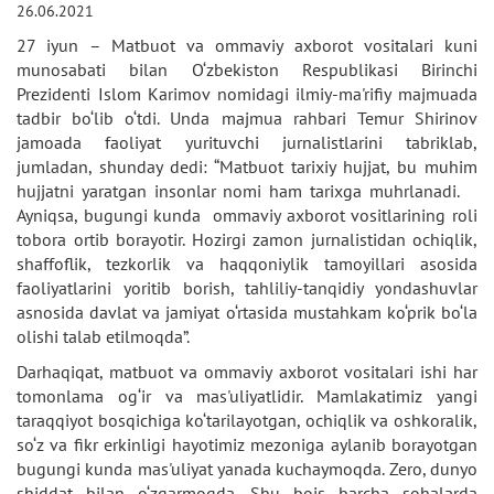
26.06.2021
27 iyun – Matbuot va ommaviy axborot vositalari kuni
munosabati bilan O‘zbekiston Respublikasi Birinchi
Prezidenti Islom Karimov nomidagi ilmiy-ma'rifiy majmuada
tadbir bo‘lib o‘tdi. Unda majmua rahbari Temur Shirinov
jamoada faoliyat yurituvchi jurnalistlarini tabriklab,
jumladan, shunday dedi: “Matbuot tarixiy hujjat, bu muhim
hujjatni yaratgan insonlar nomi ham tarixga muhrlanadi.
Ayniqsa, bugungi kunda ommaviy axborot vositlarining roli
tobora ortib borayotir. Hozirgi zamon jurnalistidan ochiqlik,
shaffoflik, tezkorlik va haqqoniylik tamoyillari asosida
faoliyatlarini yoritib borish, tahliliy-tanqidiy yondashuvlar
asnosida davlat va jamiyat o‘rtasida mustahkam ko‘prik bo‘la
olishi talab etilmoqda”.
Darhaqiqat, matbuot va ommaviy axborot vositalari ishi har
tomonlama og‘ir va mas'uliyatlidir. Mamlakatimiz yangi
taraqqiyot bosqichiga ko‘tarilayotgan, ochiqlik va oshkoralik,
so‘z va fikr erkinligi hayotimiz mezoniga aylanib borayotgan
bugungi kunda mas'uliyat yanada kuchaymoqda. Zero, dunyo
shiddat bilan o‘zgarmoqda. Shu bois barcha sohalarda