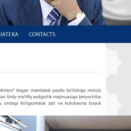
IATEKA
CONTACTS
bekiston” degan mamlakat paydo bo‘lishiga mislsiz
gan ilmiy-ma’rifiy yodgorlik majmuasiga keluvchilar
an, undagi Ko‘rgazmalar zali va kutubxona buyuk