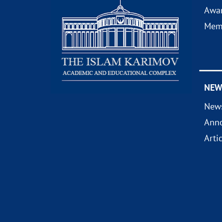
Awa
Mem
NEW
New
Ann
Arti