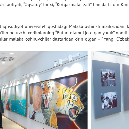
a faoliyati, “Oqsaroy” tarixi, “Ko‘rgazmalar zali” hamda Islom K
t iqtisodiyot universiteti qoshidagi Malaka oshirish markazidan, f
a ta’lim beruvchi xodimlarning “Butun olamni jo etgan yurak” nomli
ilar malaka oshiruvchilar dasturidan o‘rin olgan – “Yangi O‘zbeki