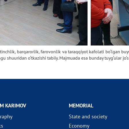
a tinchlik, barqarorlik, farovonlik va taraqqiyot kafolati bo‘lgan b
shuuridan o‘tkazishi tabiiy. Majmuada esa bunday tuyg‘ular jo‘sh 
AM KARIMOV
MEMORIAL
raphy
State and society
ks
Economy