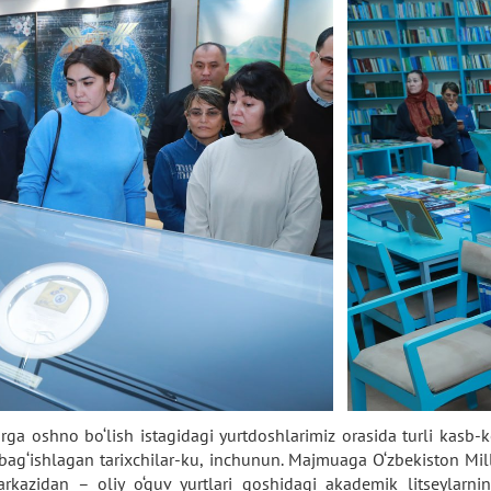
rga oshno bo‘lish istagidagi yurtdoshlarimiz orasida turli kasb-k
i bag‘ishlagan tarixchilar-ku, inchunun. Majmuaga O‘zbekiston Mil
azidan – oliy o‘quv yurtlari qoshidagi akademik litseylarning t