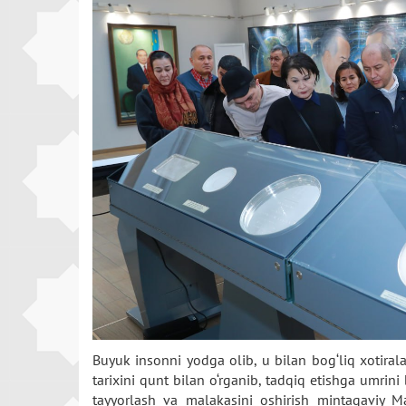
Buyuk insonni yodga olib, u bilan bog‘liq xotirala
tarixini qunt bilan o‘rganib, tadqiq etishga umrin
tayyorlash va malakasini oshirish mintaqaviy Mark