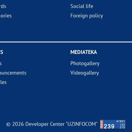
rds
Social life
ories
Foreign policy
S
MEDIATEKA
s
Photogallery
ouncements
Videogallery
cles
© 2026 Developer Center "UZINFOCOM"