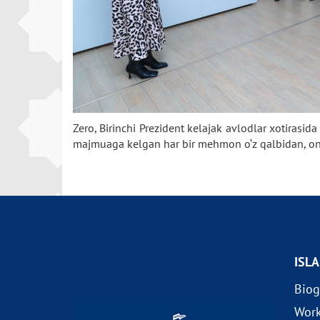
Zero, Birinchi Prezident kelajak avlodlar xotirasid
majmuaga kelgan har bir mehmon o‘z qalbidan, ongu 
ISL
Biog
Wor