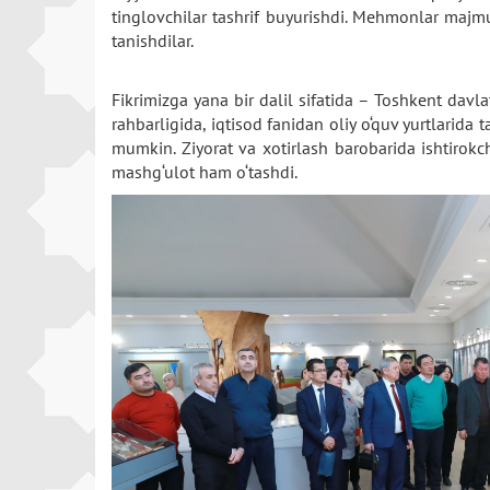
tinglovchilar tashrif buyurishdi. Mehmonlar majmu
tanishdilar.
Fikrimizga yana bir dalil sifatida – Toshkent davla
rahbarligida, iqtisod fanidan oliy o‘quv yurtlarid
mumkin. Ziyorat va xotirlash barobarida ishtirokch
mashg‘ulot ham o‘tashdi.