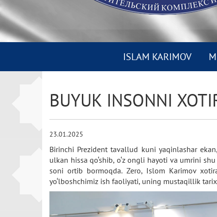
ISLAM KARIMOV
M
BUYUK INSONNI XOTI
23.01.2025
Birinchi Prezident tavallud kuni yaqinlashar eka
ulkan hissa qo‘shib, o‘z ongli hayoti va umrini sh
soni ortib bormoqda. Zero, Islom Karimov xotir
yo‘lboshchimiz ish faoliyati, uning mustaqillik tari