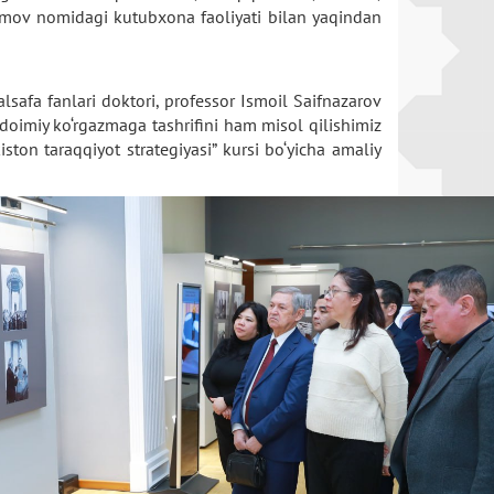
arimov nomidagi kutubxona faoliyati bilan yaqindan
alsafa fanlari doktori, professor Ismoil Saifnazarov
 doimiy ko‘rgazmaga tashrifini ham misol qilishimiz
ston taraqqiyot strategiyasi” kursi bo‘yicha amaliy