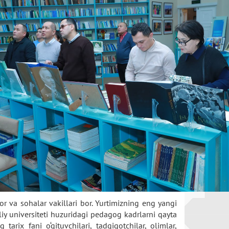
or va sohalar vakillari bor. Yurtimizning eng yangi
liy universiteti huzuridagi pedagog kadrlarni qayta
arix fani o‘qituvchilari, tadqiqotchilar, olimlar,