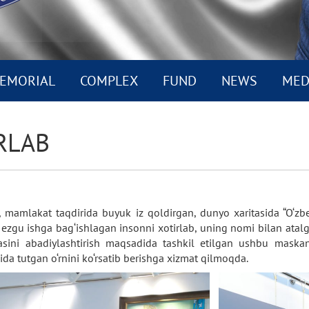
EMORIAL
COMPLEX
FUND
NEWS
MED
RLAB
n, mamlakat taqdirida buyuk iz qoldirgan, dunyo xaritasida “O‘z
u ezgu ishga bag‘ishlagan insonni xotirlab, uning nomi bilan atal
asini abadiylashtirish maqsadida tashkil etilgan ushbu mask
xida tutgan o‘rnini ko‘rsatib berishga xizmat qilmoqda.