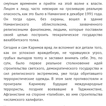
смутным временем и прийти на этой волне к власти.
Лицом к лицу, часто невзирая на грозившую реальную
опасность, как это было в Намангане в декабре 1991 года.
Он тогда один, без охраны, вошел в здание
Наманганского облисполкома, захваченного
религиозными фанатиками, людьми, которые поставили
своей целью построить теократическое государство
вахаббитского толка.
Сегодня и сам Каримов вряд ли вспомнит все детали того,
как он успокоил враждебную, не чуравшуюся угроз,
грубых выпадов толпу и заставил внимать себе. Это, по
сути, было первое реальное столкновение идей
строительства светского, демократического государства и
сил религиозного экстремизма, уже тогда обретавшего
террористические одежды. В этом зале противостояли и
проиграли Каримову будущие международные
террористы, позднее воевавшие в Таджикистане,
Афганистане на стороне «талибов», во имя строительства
«исламского халифата».