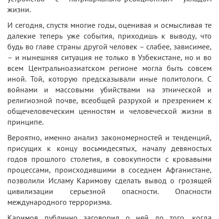
жизни.
И сегодня, спустя многие годы, оценивая и осмысливая те
далекие теперь уже события, приходишь к выводу, что
будь во главе страны другой человек – слабее, зависимее,
– и нынешняя ситуация не только в Узбекистане, но и во
всем Центральноазиатском регионе могла быть совсем
иной. Той, которую предсказывали иные политологи. С
войнами и массовыми убийствами на этнической и
религиозной почве, всеобщей разрухой и презрением к
общечеловеческим ценностям и человеческой жизни в
принципе.
Вероятно, именно анализ закономерностей и тенденций,
присущих к концу восьмидесятых, началу девяностых
годов прошлого столетия, в совокупности с кровавыми
процессами, происходившими в соседнем Афганистане,
позволили Исламу Каримову сделать вывод о грозящей
цивилизации серьезной опасности. Опасности
международного терроризма.
Каримов публично заговорил о ней до того, когда