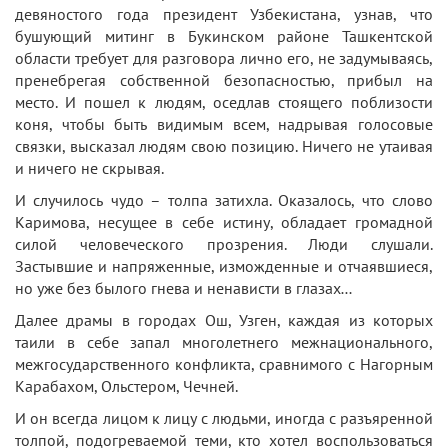
девяностого года президент Узбекистана, узнав, что
бушующий митинг в Букинском районе Ташкентской
области требует для разговора лично его, не задумываясь,
пренебрегая собственной безопасностью, прибыл на
место. И пошел к людям, оседлав стоящего поблизости
коня, чтобы быть видимым всем, надрывая голосовые
связки, высказал людям свою позицию. Ничего не утаивая
и ничего не скрывая.
И случилось чудо – толпа затихла. Оказалось, что слово
Каримова, несущее в себе истину, обладает громадной
силой человеческого прозрения. Люди слушали.
Застывшие и напряженные, изможденные и отчаявшиеся,
но уже без былого гнева и ненависти в глазах…
Далее драмы в городах Ош, Узген, каждая из которых
таили в себе запал многолетнего межнационального,
межгосударственного конфликта, сравнимого с Нагорным
Карабахом, Ольстером, Чечней.
И он всегда лицом к лицу с людьми, иногда с разъяренной
толпой, подогреваемой теми, кто хотел воспользоваться