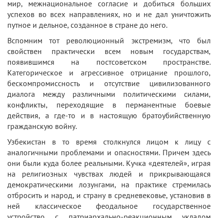
мир, межнациональное согласие и добиться больших
успехов во всех направлениях, но и не дал уничтожить
путное и дельное, созданное в стране до него.
Вспомним тот революционный экстремизм, что был
свойствен практически всем новым государствам,
появившимся на постсоветском пространстве.
Категорическое и агрессивное отрицание прошлого,
бескомпромиссность и отсутствие цивилизованного
диалога между различными политическими силами,
конфликты, переходящие в перманентные боевые
действия, а где-то и в настоящую братоубийственную
гражданскую войну.
Узбекистан в то время столкнулся лицом к лицу с
аналогичными проблемами и опасностями. Причем здесь
они были куда более реальными. Кучка «деятелей», играя
на религиозных чувствах людей и прикрывающаяся
демократическими лозунгами, на практике стремилась
отбросить и народ, и страну в средневековье, установив в
ней классическое феодальное государственное
устройство с патриархально-реакционным укладом