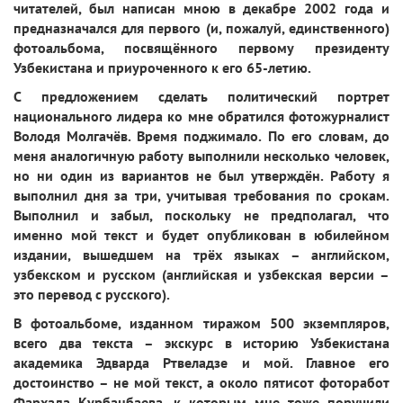
читателей, был написан мною в декабре 2002 года и
предназначался для первого (и, пожалуй, единственного)
фотоальбома, посвящённого первому президенту
Узбекистана и приуроченного к его 65-летию.
С предложением сделать политический портрет
национального лидера ко мне обратился фотожурналист
Володя Молгачёв. Время поджимало. По его словам, до
меня аналогичную работу выполнили несколько человек,
но ни один из вариантов не был утверждён. Работу я
выполнил дня за три, учитывая требования по срокам.
Выполнил и забыл, поскольку не предполагал, что
именно мой текст и будет опубликован в юбилейном
издании, вышедшем на трёх языках – английском,
узбекском и русском (английская и узбекская версии –
это перевод с русского).
В фотоальбоме, изданном тиражом 500 экземпляров,
всего два текста – экскурс в историю Узбекистана
академика Эдварда Ртвеладзе и мой. Главное его
достоинство – не мой текст, а около пятисот фоторабот
Фархада Курбанбаева, к которым мне тоже поручили