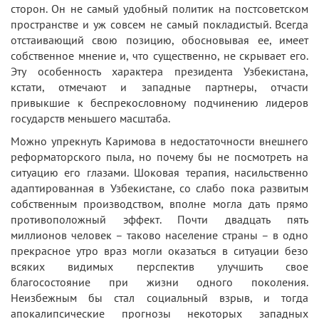
сторон. Он не самый удобный политик на постсоветском
пространстве и уж совсем не самый покладистый. Всегда
отстаивающий свою позицию, обосновывая ее, имеет
собственное мнение и, что существенно, не скрывает его.
Эту особенность характера президента Узбекистана,
кстати, отмечают и западные партнеры, отчасти
привыкшие к беспрекословному подчинению лидеров
государств меньшего масштаба.
Можно упрекнуть Каримова в недостаточности внешнего
реформаторского пыла, но почему бы не посмотреть на
ситуацию его глазами. Шоковая терапия, насильственно
адаптированная в Узбекистане, со слабо пока развитым
собственным производством, вполне могла дать прямо
противоположный эффект. Почти двадцать пять
миллионов человек – таково население страны – в одно
прекрасное утро враз могли оказаться в ситуации безо
всяких видимых перспектив улучшить свое
благосостояние при жизни одного поколения.
Неизбежным бы стал социальный взрыв, и тогда
апокалипсические прогнозы некоторых западных