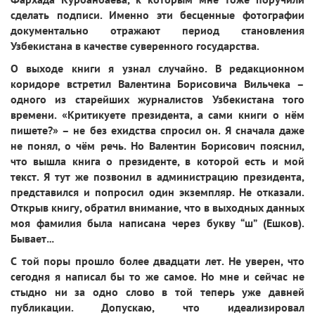
сделать подписи. Именно эти бесценные фотографии
документально отражают период становления
Узбекистана в качестве суверенного государства.
О выходе книги я узнал случайно. В редакционном
коридоре встретил Валентина Борисовича Вильчека –
одного из старейших журналистов Узбекистана того
времени. «Критикуете президента, а сами книги о нём
пишете?» – не без ехидства спросил он. Я сначала даже
не понял, о чём речь. Но Валентин Борисович пояснил,
что вышла книга о президенте, в которой есть и мой
текст. Я тут же позвонил в администрацию президента,
представился и попросил один экземпляр. Не отказали.
Открыв книгу, обратил внимание, что в выходных данных
моя фамилия была написана через букву “ш” (Ешков).
Бывает…
С той поры прошло более двадцати лет. Не уверен, что
сегодня я написал бы то же самое. Но мне и сейчас не
стыдно ни за одно слово в той теперь уже давней
публикации. Допускаю, что идеализировал