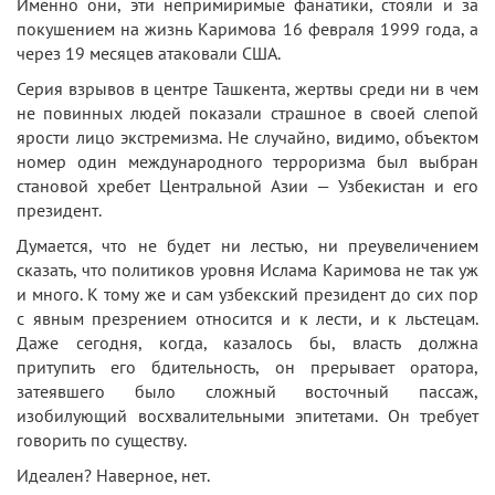
Именно они, эти непримиримые фанатики, стояли и за
покушением на жизнь Каримова 16 февраля 1999 года, а
через 19 месяцев атаковали США.
Серия взрывов в центре Ташкента, жертвы среди ни в чем
не повинных людей показали страшное в своей слепой
ярости лицо экстремизма. Не случайно, видимо, объектом
номер один международного терроризма был выбран
становой хребет Центральной Азии — Узбекистан и его
президент.
Думается, что не будет ни лестью, ни преувеличением
сказать, что политиков уровня Ислама Каримова не так уж
и много. К тому же и сам узбекский президент до сих пор
с явным презрением относится и к лести, и к льстецам.
Даже сегодня, когда, казалось бы, власть должна
притупить его бдительность, он прерывает оратора,
затеявшего было сложный восточный пассаж,
изобилующий восхвалительными эпитетами. Он требует
говорить по существу.
Идеален? Наверное, нет.