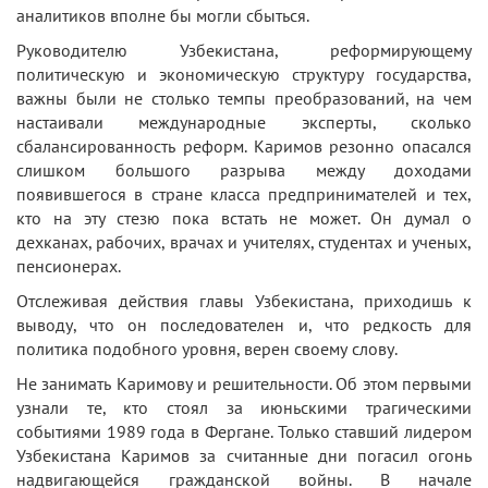
аналитиков вполне бы могли сбыться.
Руководителю Узбекистана, реформирующему
политическую и экономическую структуру государства,
важны были не столько темпы преобразований, на чем
настаивали международные эксперты, сколько
сбалансированность реформ. Каримов резонно опасался
слишком большого разрыва между доходами
появившегося в стране класса предпринимателей и тех,
кто на эту стезю пока встать не может. Он думал о
дехканах, рабочих, врачах и учителях, студентах и ученых,
пенсионерах.
Отслеживая действия главы Узбекистана, приходишь к
выводу, что он последователен и, что редкость для
политика подобного уровня, верен своему слову.
Не занимать Каримову и решительности. Об этом первыми
узнали те, кто стоял за июньскими трагическими
событиями 1989 года в Фергане. Только ставший лидером
Узбекистана Каримов за считанные дни погасил огонь
надвигающейся гражданской войны. В начале