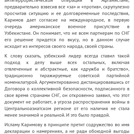
антитеррористической операции в Афганистане,
предварительно взвесив все «за» и «против», скрупулезно
просчитав ситуацию и ее долговременные последствия,
Каримов дает согласие на международное, в первую
очередь американское военное присутствие в
Узбекистане. Он понимает, что не всем партнерам по СНГ
его решение придется по вкусу, но в данном случае
исходит из интересов своего народа, своей страны.
К слову сказать, узбекский лидер всегда ставил такой
подход к делу выше всех остальных, включая
отвлеченные и абстрактные, как «дружба и братство»,
традиционно тиражируемые советской партийной
номенклатурой. Аргументированно дистанцировавшись от
Договора о коллективной безопасности, подписанного в
свое время странами СНГ, он откровенно заявил, что этот
документ не работает, а угроза распространения войны в
Центральноазиатском регионе от его наличия не стала
менее значимой и реальной. И это было правдой.
Исламу Каримову в принципе претит содружество во имя
декларации о намерениях, а не ради обоюдной выгоды