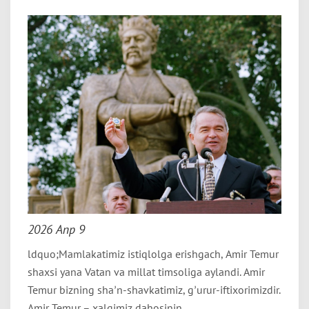
2026 Апр 9
ldquo;Mamlakatimiz istiqlolga erishgach, Аmir Temur
shaxsi yana Vatan va millat timsoliga aylandi. Аmir
Temur bizning shaʼn-shavkatimiz, gʼurur-iftixorimizdir.
Аmir Temur – xalqimiz dahosinin.....