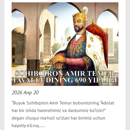
2026 Апр 20
“Buyuk Sohibqiron Amir Temur bobomizning “Adolat
har bir ishda hamrohimiz va dasturimiz bo‘lsin!”
degan chuqur ma’noli so‘zlari har birimiz uchun
hayotiy e&rsq.....