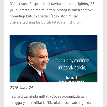
O‘zbekiston Respublikasi davlat mustaqilligining 35
yilligi arafasida majmua tarkibidagi Islom Karimov
nomidagi kutubxonada O‘zbekiston Milliy
universitetining bir guruh talabalari ishtiro.....
2026 Июл 24
Bu ro‘yi zaminda millat ko‘p: sayyoramizda uch
mingga yaqin millat bo‘lib, ular insoniyatning o‘rta